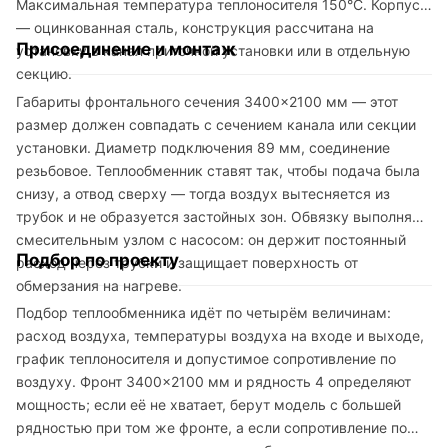
Максимальная температура теплоносителя 150°C. Корпус
— оцинкованная сталь, конструкция рассчитана на
Присоединение и монтаж
установку в канал приточной установки или в отдельную
секцию.
Габариты фронтального сечения 3400×2100 мм — этот
размер должен совпадать с сечением канала или секции
установки. Диаметр подключения 89 мм, соединение
резьбовое. Теплообменник ставят так, чтобы подача была
снизу, а отвод сверху — тогда воздух вытесняется из
трубок и не образуется застойных зон. Обвязку выполняют
смесительным узлом с насосом: он держит постоянный
Подбор по проекту
расход через трубки и защищает поверхность от
обмерзания на нагреве.
Подбор теплообменника идёт по четырём величинам:
расход воздуха, температуры воздуха на входе и выходе,
график теплоносителя и допустимое сопротивление по
воздуху. Фронт 3400×2100 мм и рядность 4 определяют
мощность; если её не хватает, берут модель с большей
рядностью при том же фронте, а если сопротивление по