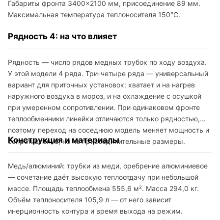
Габариты фронта 3400×2100 мм, присоединение 89 мм.
Максимальная температура теплоносителя 150°C.
Рядность 4: на что влияет
Рядность — число рядов медных трубок по ходу воздуха.
У этой модели 4 ряда. Три-четыре ряда — универсальный
вариант для приточных установок: хватает и на нагрев
наружного воздуха в мороз, и на охлаждение с осушкой
при умеренном сопротивлении. При одинаковом фронте
теплообменники линейки отличаются только рядностью,
поэтому переход на соседнюю модель меняет мощность и
Конструкция и материалы
сопротивление, но не присоединительные размеры.
Медь/алюминий: трубки из меди, оребрение алюминиевое
— сочетание даёт высокую теплоотдачу при небольшой
массе. Площадь теплообмена 555,6 м². Масса 294,0 кг.
Объём теплоносителя 105,9 л — от него зависит
инерционность контура и время выхода на режим.