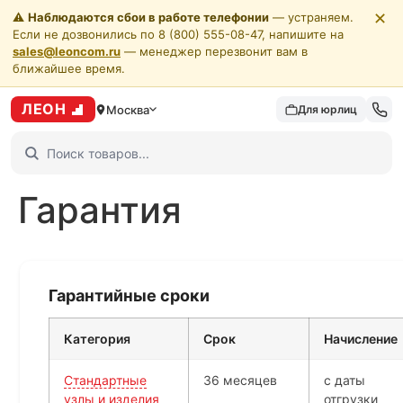
✕
⚠️
Наблюдаются сбои в работе телефонии
— устраняем.
Если не дозвонились по 8 (800) 555-08-47, напишите на
sales@leoncom.ru
— менеджер перезвонит вам в
ближайшее время.
ЛЕОН
Москва
Для юрлиц
Гарантия
Гарантийные сроки
Категория
Срок
Начисление
Стандартные
36 месяцев
с даты
узлы и изделия
отгрузки