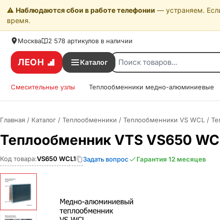
⚠️
Наблюдаются сбои в работе телефонии
— устраняем. Если
время.
Москва
2 578 артикулов в наличии
ЛЕОН
Каталог
Смесительные узлы
Теплообменники медно-алюминиевые
Главная
/
Каталог
/
Теплообменники
/
Теплообменники VS WCL
/
Те
Теплообменник VTS VS650 WC
Код товара:
VS650 WCL1
Задать вопрос
Гарантия 12 месяцев