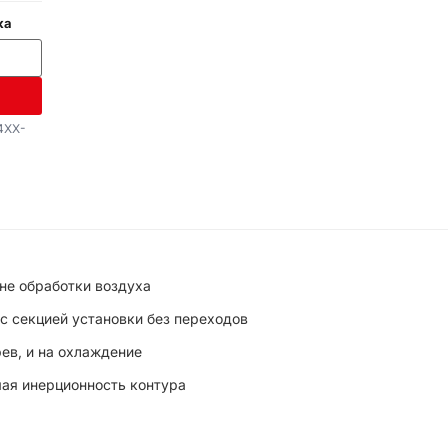
ка
4XX-
ине обработки воздуха
 секцией установки без переходов
ев, и на охлаждение
мая инерционность контура