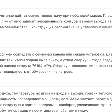
четание даёт высокую теплоотдачу при небольшой массе. Пло
6 л — от него зависит инерционность контура и время выхода н
нкованная сталь, конструкция рассчитана на установку в кана
олжен совпадать с сечением канала или секции установки. Ди
ят так, чтобы подача была снизу, а отвод сверху — тогда возд
ный расход воздуха 76194 м³/ч. Обвязку выполняют смесительн
т поверхность от обмерзания на нагреве.
духа, температуры воздуха на входе и выходе, график теплоно
ядность 1 определяют мощность; если её не хватает, берут мо
по воздуху выходит за пределы — наоборот, увеличивают фронт
ём типоразмер и посчитаем узел обвязки к нему.