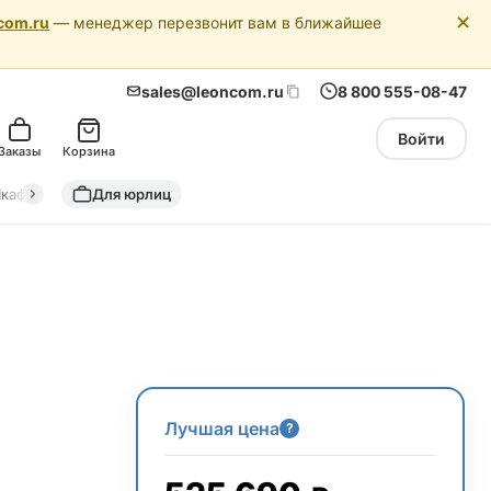
✕
com.ru
— менеджер перезвонит вам в ближайшее
sales@leoncom.ru
8 800 555-08-47
Войти
Заказы
Корзина
кафы автоматики
Для юрлиц
Драйкулеры (сухие охладители)
Адиабатич
Лучшая цена
?