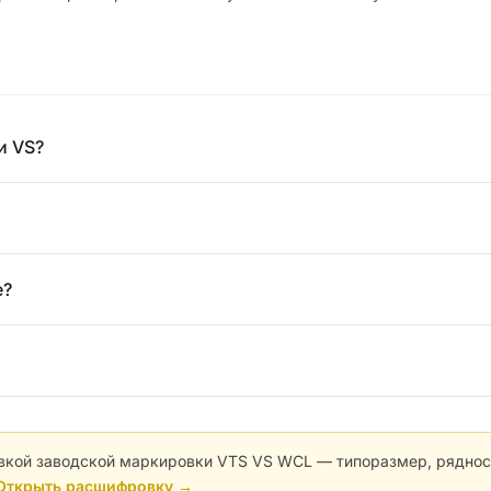
и VS?
е?
кой заводской маркировки VTS VS WCL — типоразмер, ряднос
Открыть расшифровку →