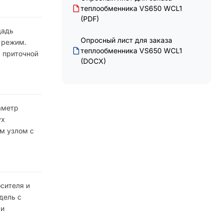
теплообменника VS650 WCL1
(PDF)
щадь
Опросный лист для заказа
а режим.
теплообменника VS650 WCL1
л приточной
(DOCX)
аметр
ух
ым узлом с
сителя и
дель с
 и