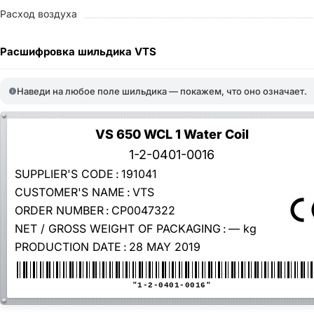
Расход воздуха
Расшифровка шильдика VTS
Наведи на любое поле шильдика — покажем, что оно означает.
VS 650 WCL 1 Water Coil
1-2-0401-0016
SUPPLIER'S CODE
:
191041
CUSTOMER'S NAME
:
VTS
ORDER NUMBER
:
CP0047322
NET / GROSS WEIGHT OF PACKAGING
:
— kg
PRODUCTION DATE
:
28 MAY 2019
"1-2-0401-0016"