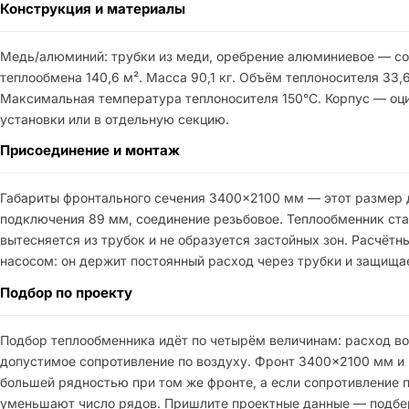
Конструкция и материалы
Медь/алюминий: трубки из меди, оребрение алюминиевое — со
теплообмена 140,6 м². Масса 90,1 кг. Объём теплоносителя 33,
Максимальная температура теплоносителя 150°C. Корпус — оци
установки или в отдельную секцию.
Присоединение и монтаж
Габариты фронтального сечения 3400×2100 мм — этот размер д
подключения 89 мм, соединение резьбовое. Теплообменник став
вытесняется из трубок и не образуется застойных зон. Расчёт
насосом: он держит постоянный расход через трубки и защищае
Подбор по проекту
Подбор теплообменника идёт по четырём величинам: расход воз
допустимое сопротивление по воздуху. Фронт 3400×2100 мм и р
большей рядностью при том же фронте, а если сопротивление 
уменьшают число рядов. Пришлите проектные данные — подбер