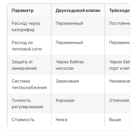
Параметр
Двухходовой клапан
Трёхходовой
Расход через
Переменный
Постоянный
калорифер
Расход из
Переменный
Переменный
тепловой сети
Защита от
Через байпас
Через байпа
замерзания
насосом
порт клапана
Система
Зависимая
Независима
теплоснабжения
Точность
Хорошая
Отличная
регулирования
Стоимость
Ниже
Выше