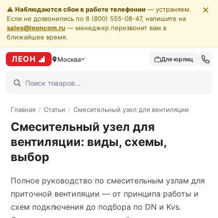
✕
⚠️
Наблюдаются сбои в работе телефонии
— устраняем.
Если не дозвонились по 8 (800) 555-08-47, напишите на
sales@leoncom.ru
— менеджер перезвонит вам в
ближайшее время.
ЛЕОН
Москва
Для юрлиц
Главная
/
Статьи
/
Смесительный узел для вентиляции
Смесительный узел для
вентиляции: виды, схемы,
выбор
Полное руководство по смесительным узлам для
приточной вентиляции — от принципа работы и
схем подключения до подбора по DN и Kvs.