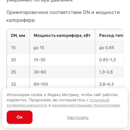
Ориентировочное соответствие DN и мощности
калорифера:
DN, мм
Мощность калорифера, кВт
Расход теплоно
15
до 15
до 0,65
20
15–30
0,65–1,3
25
30–60
1,3–2,6
32
60–100
2,6–4,3
Используем cookie и Яндекс.Метрику, чтобы сайт работал
40
100–150
4,3–6,5
корректно. Продолжая, вы соглашаетесь с
политикой
конфиденциальности
и
рекомендательными технологиями
.
50
150–250
6,5–10,8
Ок
Настроить
Каталог
Главная
Корзина
Избранное
Профиль