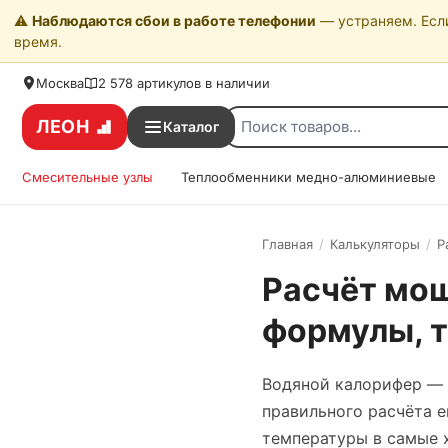
⚠️
Наблюдаются сбои в работе телефонии
— устраняем. Если
время.
Москва
2 578 артикулов в наличии
ЛЕОН
Каталог
Смесительные узлы
Теплообменники медно-алюминиевые
Главная
/
Калькуляторы
/
Р
Расчёт мо
формулы, т
Водяной калорифер — 
правильного расчёта е
температуры в самые х