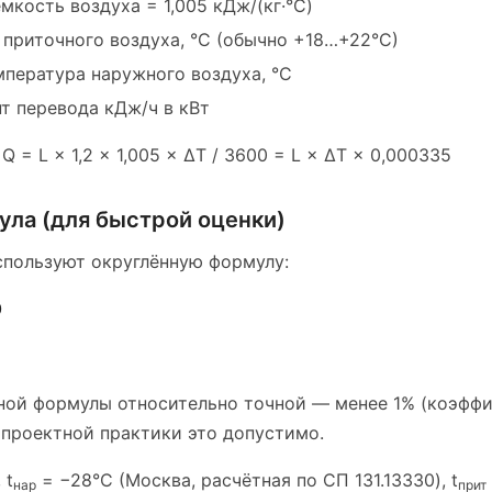
кость воздуха = 1,005 кДж/(кг·°C)
приточного воздуха, °C (обычно +18…+22°C)
пература наружного воздуха, °C
 перевода кДж/ч в кВт
 = L × 1,2 × 1,005 × ΔT / 3600 = L × ΔT × 0,000335
ла (для быстрой оценки)
пользуют округлённую формулу:
0
ой формулы относительно точной — менее 1% (коэффи
 проектной практики это допустимо.
 t
= −28°C (Москва, расчётная по СП 131.13330), t
нар
прит