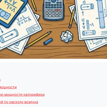
в
 мощности
ор мощности калорифера
й по расходу воздуха