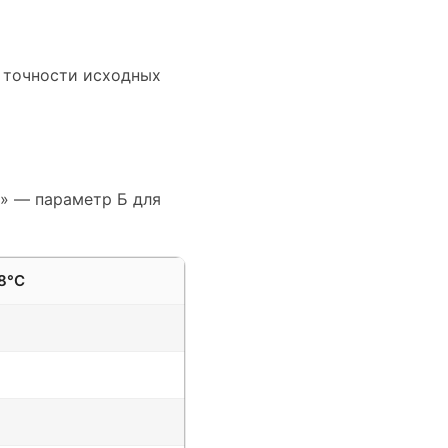
х точности исходных
я» — параметр Б для
8°C