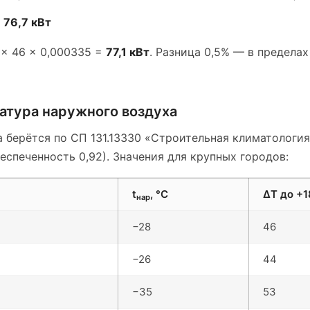
=
76,7 кВт
 × 46 × 0,000335 =
77,1 кВт
. Разница 0,5% — в предела
атура наружного воздуха
 берётся по СП 131.13330 «Строительная климатологи
еспеченность 0,92). Значения для крупных городов:
t
, °C
ΔT до +1
нар
−28
46
−26
44
−35
53