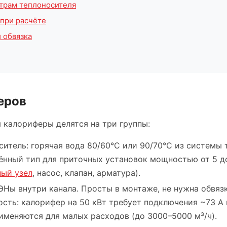
трам теплоносителя
при расчёте
 обвязка
еров
 калориферы делятся на три группы:
итель: горячая вода 80/60°C или 90/70°C из системы 
нный тип для приточных установок мощностью от 5 до
ный узел
, насос, клапан, арматура).
Ны внутри канала. Просты в монтаже, не нужна обвяз
ть: калорифер на 50 кВт требует подключения ~73 А п
именяются для малых расходов (до 3000–5000 м³/ч).