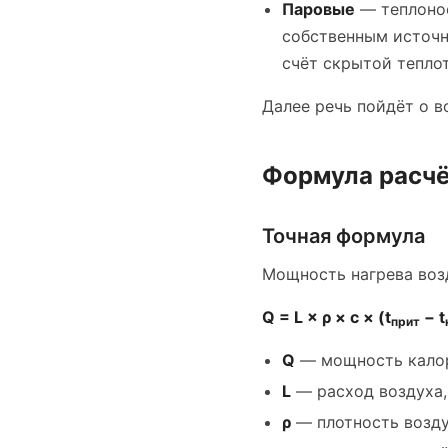
Паровые
— теплонос
собственным источн
счёт скрытой тепло
Далее речь пойдёт о 
Формула расч
Точная формула
Мощность нагрева возд
Q = L × ρ × c × (t
− t
прит
Q
— мощность калор
L
— расход воздуха,
ρ
— плотность воздух