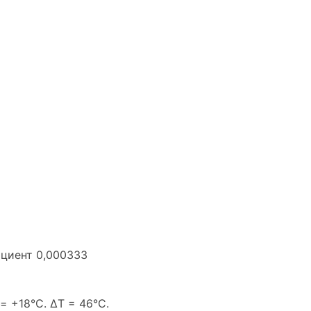
циент 0,000333
= +18°C. ΔT = 46°C.