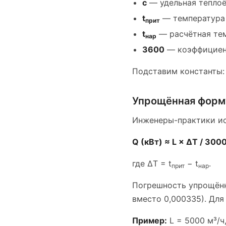
c
— удельная теплоём
t
— температура 
прит
t
— расчётная тем
нар
3600
— коэффициент
Подставим константы: Q
Упрощённая форму
Инженеры-практики ис
Q (кВт) ≈ L × ΔT / 300
где ΔT = t
− t
.
прит
нар
Погрешность упрощённ
вместо 0,000335). Для
Пример:
L = 5000 м³/ч,