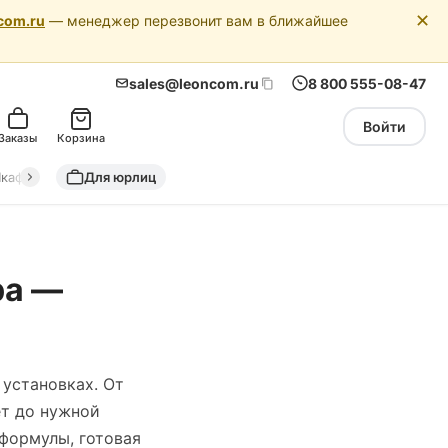
✕
com.ru
— менеджер перезвонит вам в ближайшее
sales@leoncom.ru
8 800 555-08-47
Войти
Заказы
Корзина
кафы автоматики
Для юрлиц
Драйкулеры (сухие охладители)
Адиабатич
ра —
установках. От
ет до нужной
 формулы, готовая