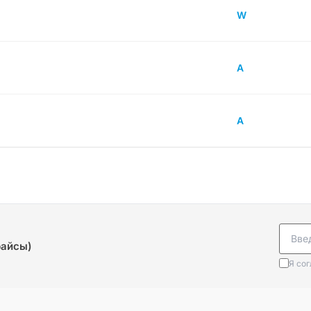
W
A
A
райсы)
Я со