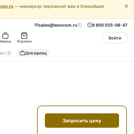
✕
com.ru
— менеджер перезвонит вам в ближайшее
sales@leoncom.ru
8 800 555-08-47
Войти
Заказы
Корзина
кафы автоматики
Для юрлиц
Драйкулеры (сухие охладители)
Адиабатич
Запросить цену