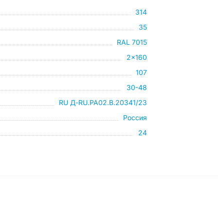
314
35
RAL 7015
2x160
107
30-48
RU Д-RU.РА02.В.20341/23
Россия
24