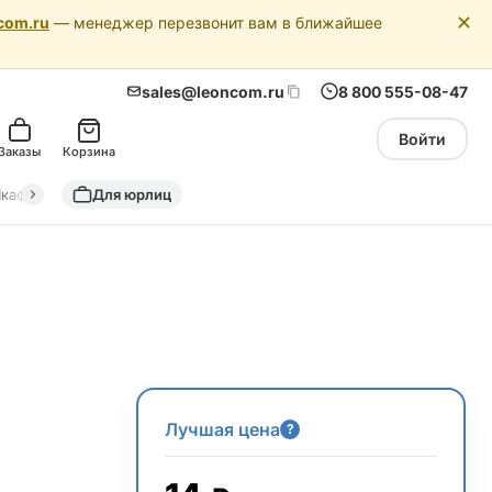
✕
com.ru
— менеджер перезвонит вам в ближайшее
sales@leoncom.ru
8 800 555-08-47
Войти
Заказы
Корзина
кафы автоматики
Для юрлиц
Драйкулеры (сухие охладители)
Адиабатич
Лучшая цена
?