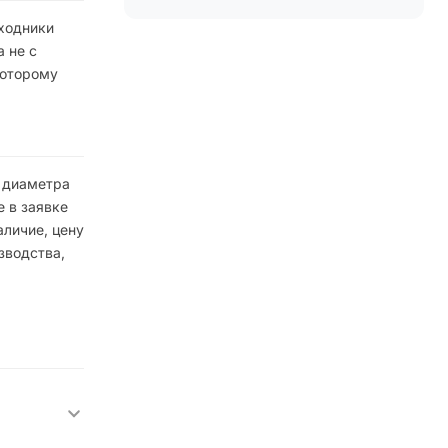
ходники
 не с
которому
е диаметра
 в заявке
аличие, цену
зводства,