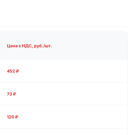
Цена с НДС, руб./шт.
452
₽
73
₽
120
₽