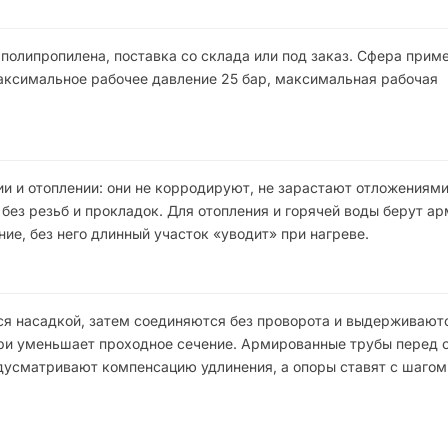
полипропилена, поставка со склада или под заказ. Сфера прим
аксимальное рабочее давление 25 бар, максимальная рабочая
и и отоплении: они не корродируют, не зарастают отложениями
без резьб и прокладок. Для отопления и горячей воды берут а
е, без него длинный участок «уводит» при нагреве.
ся насадкой, затем соединяются без проворота и выдерживают
утри уменьшает проходное сечение. Армированные трубы перед 
дусматривают компенсацию удлинения, а опоры ставят с шагом