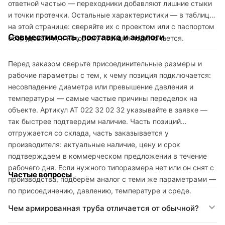
ответной частью — переходники добавляют лишние стыки
и точки протечки. Остальные характеристики — в таблице
на этой странице: сверяйте их с проектом или с паспортом
Совместимость, поставка и аналоги
оборудования, к которому позиция подключается.
Перед заказом сверьте присоединительные размеры и
рабочие параметры с тем, к чему позиция подключается:
несовпадение диаметра или превышение давления и
температуры — самые частые причины переделок на
объекте. Артикул AT 022 32 02 32 указывайте в заявке —
так быстрее подтвердим наличие. Часть позиций
отгружается со склада, часть заказывается у
производителя: актуальные наличие, цену и срок
подтверждаем в коммерческом предложении в течение
рабочего дня. Если нужного типоразмера нет или он снят с
Частые вопросы
производства, подберём аналог с теми же параметрами —
по присоединению, давлению, температуре и среде.
Чем армированная труба отличается от обычной?