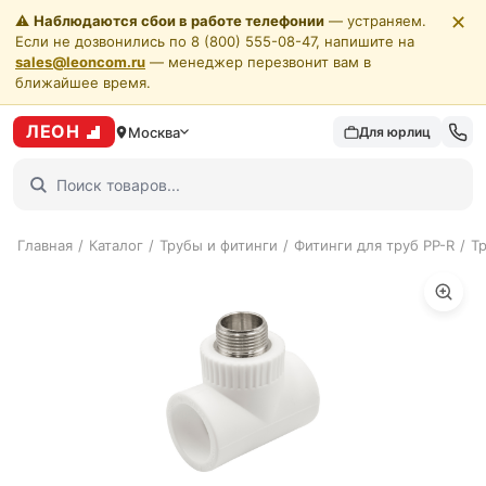
✕
⚠️
Наблюдаются сбои в работе телефонии
— устраняем.
Если не дозвонились по 8 (800) 555-08-47, напишите на
sales@leoncom.ru
— менеджер перезвонит вам в
ближайшее время.
ЛЕОН
Москва
Для юрлиц
Главная
/
Каталог
/
Трубы и фитинги
/
Фитинги для труб PP-R
/
Т