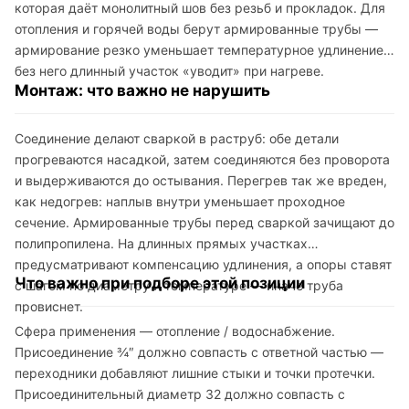
которая даёт монолитный шов без резьб и прокладок. Для
отопления и горячей воды берут армированные трубы —
армирование резко уменьшает температурное удлинение,
без него длинный участок «уводит» при нагреве.
Монтаж: что важно не нарушить
Соединение делают сваркой в раструб: обе детали
прогреваются насадкой, затем соединяются без проворота
и выдерживаются до остывания. Перегрев так же вреден,
как недогрев: наплыв внутри уменьшает проходное
сечение. Армированные трубы перед сваркой зачищают до
полипропилена. На длинных прямых участках
предусматривают компенсацию удлинения, а опоры ставят
Что важно при подборе этой позиции
с шагом по диаметру и температуре — иначе труба
провиснет.
Сфера применения — отопление / водоснабжение.
Присоединение ¾″ должно совпасть с ответной частью —
переходники добавляют лишние стыки и точки протечки.
Присоединительный диаметр 32 должно совпасть с