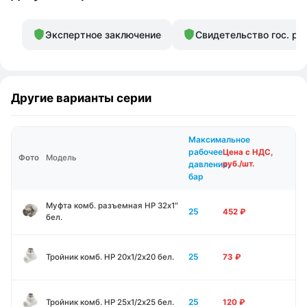
Экспертное заключение
Свидетельство гос. ре
Другие варианты серии
Максимальное
рабочее
Цена с НДС,
Фото
Модель
давление,
руб./шт.
бар
Муфта комб. разъемная НР 32х1″
25
452
₽
бел.
25
Тройник комб. НР 20х1/2х20 бел.
73
₽
25
Тройник комб. НР 25х1/2х25 бел.
120
₽