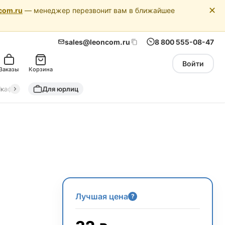
✕
com.ru
— менеджер перезвонит вам в ближайшее
sales@leoncom.ru
8 800 555-08-47
Войти
Заказы
Корзина
кафы автоматики
Для юрлиц
Драйкулеры (сухие охладители)
Адиабатич
Лучшая цена
?