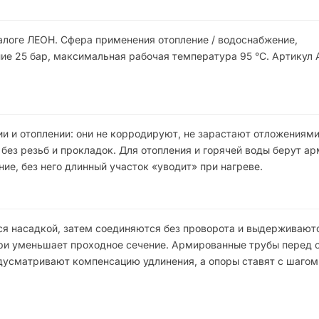
талоге ЛЕОН. Сфера применения отопление / водоснабжение,
е 25 бар, максимальная рабочая температура 95 °C. Артикул 
и и отоплении: они не корродируют, не зарастают отложениями
без резьб и прокладок. Для отопления и горячей воды берут а
е, без него длинный участок «уводит» при нагреве.
ся насадкой, затем соединяются без проворота и выдерживают
утри уменьшает проходное сечение. Армированные трубы перед 
дусматривают компенсацию удлинения, а опоры ставят с шагом