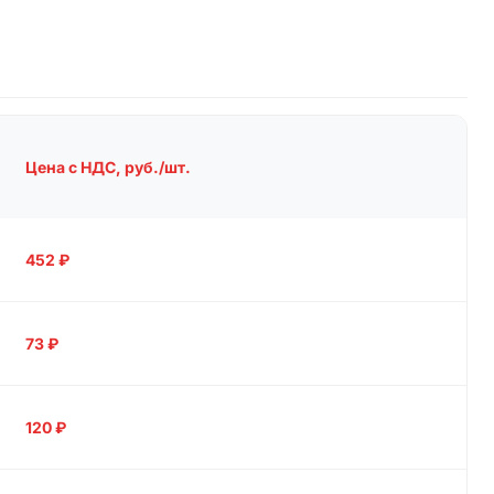
Цена с НДС, руб./шт.
452
₽
73
₽
120
₽