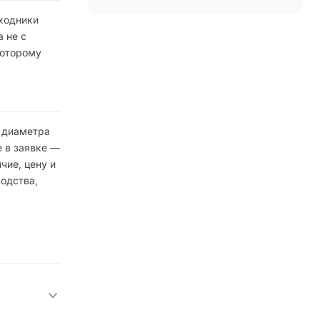
ходники
 не с
которому
е диаметра
 в заявке —
чие, цену и
одства,