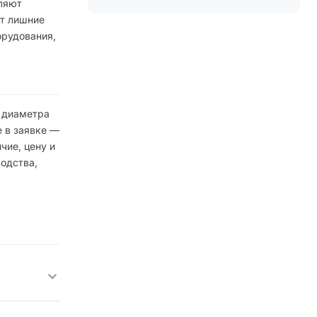
вляют
ют лишние
орудования,
е диаметра
 в заявке —
чие, цену и
одства,