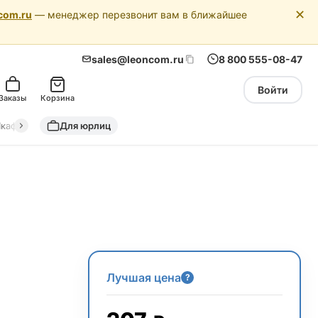
✕
com.ru
— менеджер перезвонит вам в ближайшее
sales@leoncom.ru
8 800 555-08-47
Войти
Заказы
Корзина
кафы автоматики
Для юрлиц
Драйкулеры (сухие охладители)
Адиабатич
Лучшая цена
?