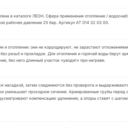
лена в каталоге ЛЕОН. Сфера применения отопление / водоснаб
е рабочее давление 25 бар. Артикул АТ 014 32 03 00.
и и отоплении: они не корродируют, не зарастают отложениями
без резьб и прокладок. Для отопления и горячей воды берут а
е, без него длинный участок «уводит» при нагреве.
ся насадкой, затем соединяются без проворота и выдерживают
утри уменьшает проходное сечение. Армированные трубы перед 
дусматривают компенсацию удлинения, а опоры ставят с шагом