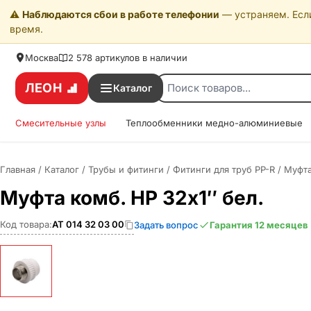
⚠️
Наблюдаются сбои в работе телефонии
— устраняем. Если
время.
Москва
2 578 артикулов в наличии
ЛЕОН
Каталог
Смесительные узлы
Теплообменники медно-алюминиевые
Главная
/
Каталог
/
Трубы и фитинги
/
Фитинги для труб PP-R
/
Муфта
Муфта комб. НР 32х1″ бел.
Код товара:
АТ 014 32 03 00
Задать вопрос
Гарантия 12 месяцев