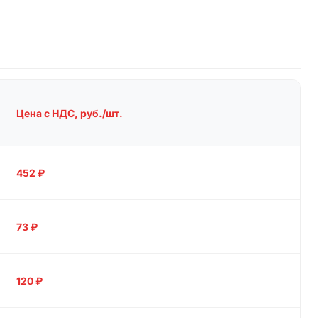
Цена с НДС, руб./шт.
452
₽
73
₽
120
₽