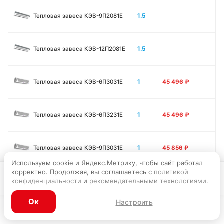
1.5
Тепловая завеса КЭВ-9П2081E
1.5
Тепловая завеса КЭВ-12П2081E
1
Тепловая завеса КЭВ-6П3031E
45 496
₽
1
Тепловая завеса КЭВ-6П3231E
45 496
₽
1
Тепловая завеса КЭВ-9П3031E
45 856
₽
Используем cookie и Яндекс.Метрику, чтобы сайт работал
корректно. Продолжая, вы соглашаетесь с
политикой
Запросить цену
конфиденциальности
и
рекомендательными технологиями
.
1
Тепловая завеса КЭВ-12П3031E
45 946
₽
Ок
Настроить
1.5
Тепловая завеса КЭВ-9П3011E
56 295
₽
Каталог
Главная
Корзина
Избранное
Профиль