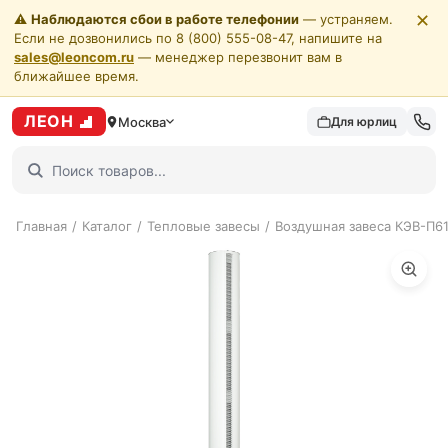
✕
⚠️
Наблюдаются сбои в работе телефонии
— устраняем.
Если не дозвонились по 8 (800) 555-08-47, напишите на
sales@leoncom.ru
— менеджер перезвонит вам в
ближайшее время.
ЛЕОН
Москва
Для юрлиц
Главная
/
Каталог
/
Тепловые завесы
/
Воздушная завеса КЭВ-П6