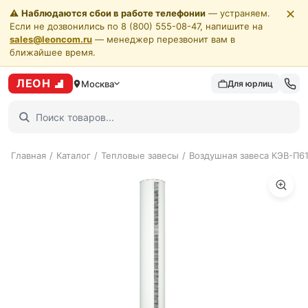
✕
⚠️
Наблюдаются сбои в работе телефонии
— устраняем.
Если не дозвонились по 8 (800) 555-08-47, напишите на
sales@leoncom.ru
— менеджер перезвонит вам в
ближайшее время.
ЛЕОН
Москва
Для юрлиц
Главная
/
Каталог
/
Тепловые завесы
/
Воздушная завеса КЭВ-П6