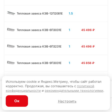
1.5
Тепловая завеса КЭВ-12П2081E
1
Тепловая завеса КЭВ-6П3031E
45 496
₽
1
Тепловая завеса КЭВ-6П3231E
45 496
₽
1
Тепловая завеса КЭВ-9П3031E
45 856
₽
1
Тепловая завеса КЭВ-12П3031E
45 946
₽
Используем cookie и Яндекс.Метрику, чтобы сайт работал
корректно. Продолжая, вы соглашаетесь с
политикой
Запросить цену
конфиденциальности
и
рекомендательными технологиями
.
1.5
Тепловая завеса КЭВ-9П3011E
56 295
₽
Ок
Настроить
Каталог
Главная
Корзина
Избранное
Профиль