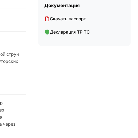
Документация
Скачать паспорт
Декларация ТР ТС
я
ой струи
уторских
ор
ез
ся
а через