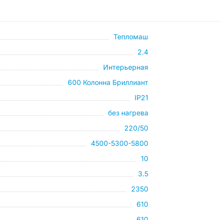
Тепломаш
2.4
Интерьерная
600 Колонна Бриллиант
IP21
без нагрева
220/50
4500-5300-5800
10
3.5
2350
610
610