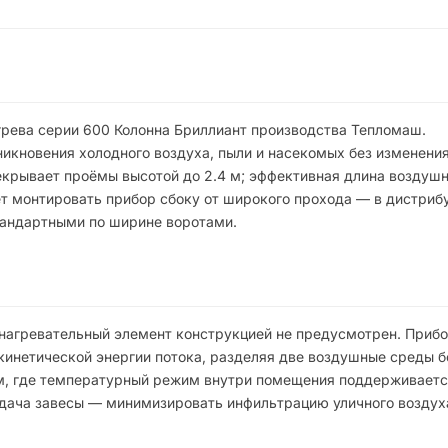
грева серии 600 Колонна Бриллиант производства Тепломаш.
икновения холодного воздуха, пыли и насекомых без изменени
крывает проёмы высотой до 2.4 м; эффективная длина воздушн
ет монтировать прибор сбоку от широкого прохода — в дистриб
тандартными по ширине воротами.
 нагревательный элемент конструкцией не предусмотрен. Приб
инетической энергии потока, разделяя две воздушные среды б
ам, где температурный режим внутри помещения поддерживает
адача завесы — минимизировать инфильтрацию уличного воздух