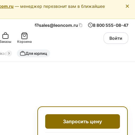
✕
com.ru
— менеджер перезвонит вам в ближайшее
sales@leoncom.ru
8 800 555-08-47
Войти
Заказы
Корзина
кафы автоматики
Для юрлиц
Драйкулеры (сухие охладители)
Адиабатич
Запросить цену