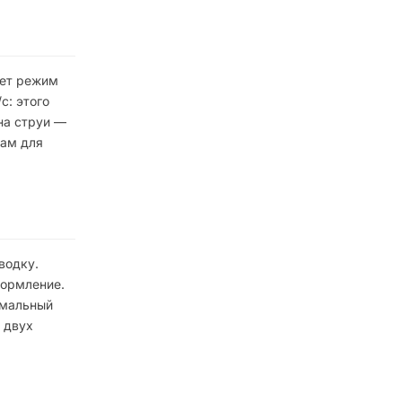
ает режим
с: этого
на струи —
мам для
водку.
формление.
имальный
 двух