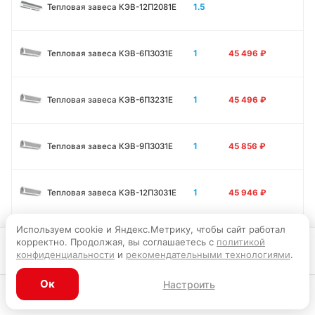
1.5
Тепловая завеса КЭВ-12П2081E
1
Тепловая завеса КЭВ-6П3031E
45 496
₽
1
Тепловая завеса КЭВ-6П3231E
45 496
₽
1
Тепловая завеса КЭВ-9П3031E
45 856
₽
1
Тепловая завеса КЭВ-12П3031E
45 946
₽
Используем cookie и Яндекс.Метрику, чтобы сайт работал
1.5
Тепловая завеса КЭВ-9П3011E
56 295
₽
корректно. Продолжая, вы соглашаетесь с
политикой
Запросить цену
конфиденциальности
и
рекомендательными технологиями
.
Ок
Настроить
1.5
Тепловая завеса КЭВ-12П3011E
56 701
₽
Каталог
Главная
Корзина
Избранное
Профиль