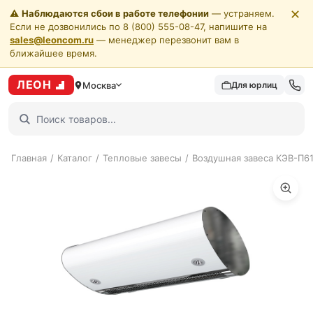
✕
⚠️
Наблюдаются сбои в работе телефонии
— устраняем.
Если не дозвонились по 8 (800) 555-08-47, напишите на
sales@leoncom.ru
— менеджер перезвонит вам в
ближайшее время.
ЛЕОН
Москва
Для юрлиц
Главная
/
Каталог
/
Тепловые завесы
/
Воздушная завеса КЭВ-П6