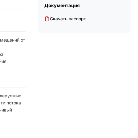
Документация
Скачать паспорт
омещений от
ез
ния.
гулируемые
ти потока
йчивый