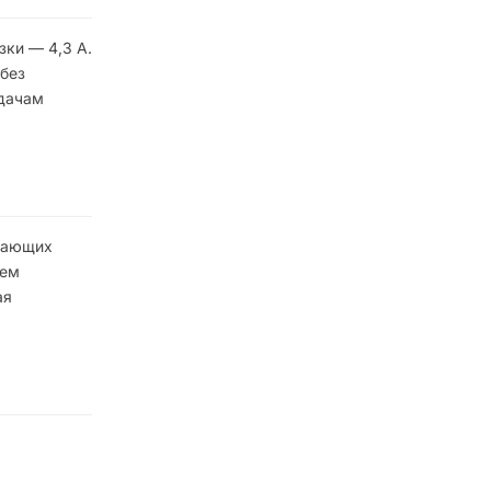
зки — 4,3 А.
 без
адачам
адающих
нем
ая