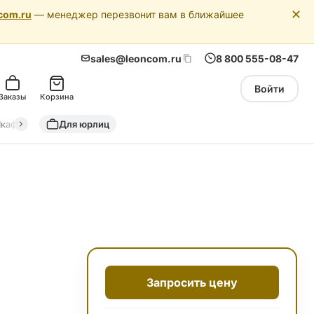
✕
com.ru
— менеджер перезвонит вам в ближайшее
sales@leoncom.ru
8 800 555-08-47
Войти
Заказы
Корзина
кафы автоматики
Для юрлиц
Драйкулеры (сухие охладители)
Адиабатич
Запросить цену