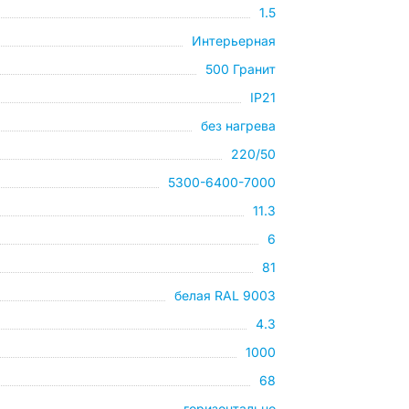
1.5
Интерьерная
500 Гранит
IP21
без нагрева
220/50
5300-6400-7000
11.3
6
81
белая RAL 9003
4.3
1000
68
горизонтально