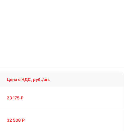
Цена с НДС, руб./шт.
23 175
₽
32 508
₽