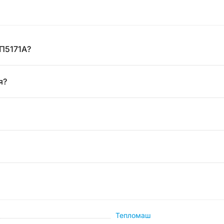
П5171А?
я?
Тепломаш