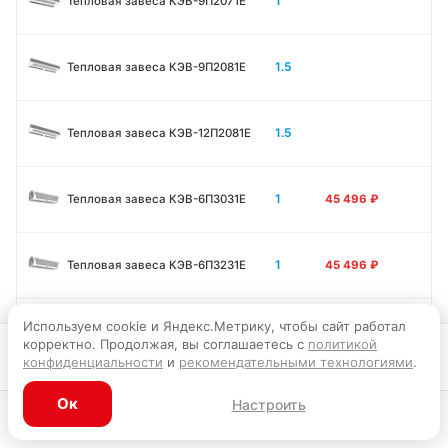
1
Тепловая завеса КЭВ-9П2071E
1.5
Тепловая завеса КЭВ-9П2081E
1.5
Тепловая завеса КЭВ-12П2081E
1
Тепловая завеса КЭВ-6П3031E
45 496
₽
1
Тепловая завеса КЭВ-6П3231E
45 496
₽
Используем cookie и Яндекс.Метрику, чтобы сайт работал
1
Тепловая завеса КЭВ-9П3031E
45 856
₽
корректно. Продолжая, вы соглашаетесь с
политикой
В корзину
конфиденциальности
и
рекомендательными технологиями
.
1
Тепловая завеса КЭВ-12П3031E
45 946
₽
Ок
Настроить
Каталог
Главная
Корзина
Избранное
Профиль