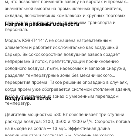
м, что позволяет применять завесу на воротах и проёмах
значительной высоты на промышленных предприятиях,
складах, логистических комплексах и крупных торговых
площадках с интенсивным движением транспорта и
Нагрев и режимы мощности
персонала.
Модель КЭВ-П4141A не оснащена нагревательным
элементом и работает исключительно как воздушный
барьер. Высокоскоростная воздушная завеса создаёт
непрерывный поток, препятствующий проникновению
холодного воздуха, пыли, насекомых и запахов снаружи,
разделяя температурные зоны без механического
перекрытия проёма. Такое решение оправдано в случаях,
когда проём уже обогревается системой отопления здания,
либо в климатических зонах с умеренным перепадом
Воздушный поток
температур.
Двигатель мощностью 530 Вт обеспечивает три ступени
расхода воздуха: 2100, 3500 и 4200 м³/ч. Скорость потока
на выходе из сопла — 13 м/с. Эффективная длина
воздушной струи достигает 5 м. Уровень звукового