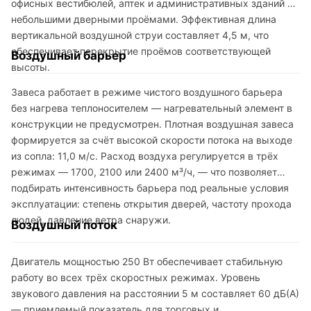
офисных вестибюлей, аптек и административных зданий с
небольшими дверными проёмами. Эффективная длина
вертикальной воздушной струи составляет 4,5 м, что
обеспечивает перекрытие проёмов соответствующей
Воздушный барьер
высоты.
Завеса работает в режиме чистого воздушного барьера
без нагрева теплоносителем — нагревательный элемент в
конструкции не предусмотрен. Плотная воздушная завеса
формируется за счёт высокой скорости потока на выходе
из сопла: 11,0 м/с. Расход воздуха регулируется в трёх
режимах — 1700, 2100 или 2400 м³/ч, — что позволяет
подбирать интенсивность барьера под реальные условия
эксплуатации: степень открытия дверей, частоту прохода
людей, давление ветра снаружи.
Воздушный поток
Двигатель мощностью 250 Вт обеспечивает стабильную
работу во всех трёх скоростных режимах. Уровень
звукового давления на расстоянии 5 м составляет 60 дБ(А)
— приемлемый показатель для торговых и