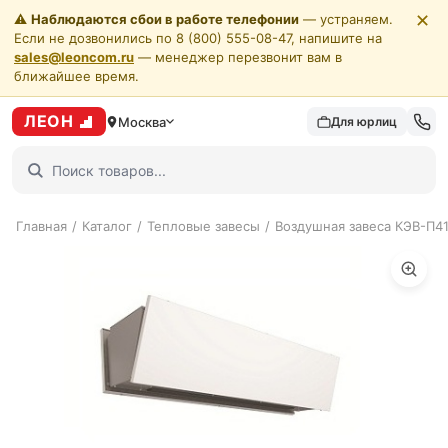
✕
⚠️
Наблюдаются сбои в работе телефонии
— устраняем.
Если не дозвонились по 8 (800) 555-08-47, напишите на
sales@leoncom.ru
— менеджер перезвонит вам в
ближайшее время.
ЛЕОН
Москва
Для юрлиц
Главная
/
Каталог
/
Тепловые завесы
/
Воздушная завеса КЭВ-П4