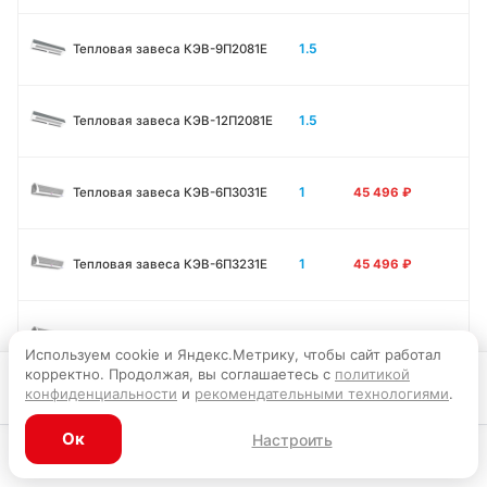
1.5
Тепловая завеса КЭВ-9П2081E
1.5
Тепловая завеса КЭВ-12П2081E
1
Тепловая завеса КЭВ-6П3031E
45 496
₽
1
Тепловая завеса КЭВ-6П3231E
45 496
₽
1
Тепловая завеса КЭВ-9П3031E
45 856
₽
Используем cookie и Яндекс.Метрику, чтобы сайт работал
корректно. Продолжая, вы соглашаетесь с
политикой
В корзину
конфиденциальности
и
рекомендательными технологиями
.
1
Тепловая завеса КЭВ-12П3031E
45 946
₽
Ок
Настроить
Каталог
Главная
Корзина
Избранное
Профиль
1.5
Тепловая завеса КЭВ-9П3011E
56 295
₽