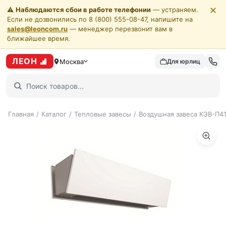
✕
⚠️
Наблюдаются сбои в работе телефонии
— устраняем.
Если не дозвонились по 8 (800) 555-08-47, напишите на
sales@leoncom.ru
— менеджер перезвонит вам в
ближайшее время.
ЛЕОН
Москва
Для юрлиц
Главная
/
Каталог
/
Тепловые завесы
/
Воздушная завеса КЭВ-П4