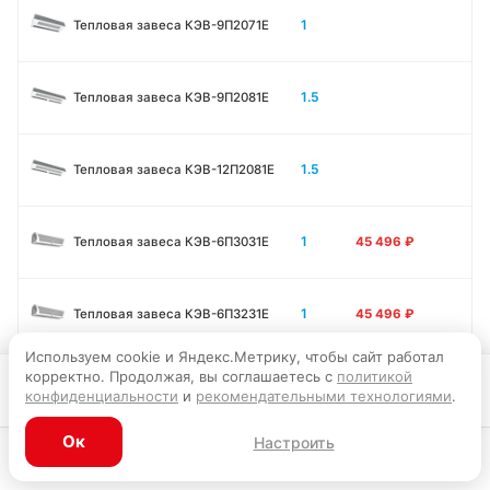
1
Тепловая завеса КЭВ-9П2071E
1.5
Тепловая завеса КЭВ-9П2081E
1.5
Тепловая завеса КЭВ-12П2081E
1
Тепловая завеса КЭВ-6П3031E
45 496
₽
1
Тепловая завеса КЭВ-6П3231E
45 496
₽
Используем cookie и Яндекс.Метрику, чтобы сайт работал
корректно. Продолжая, вы соглашаетесь с
политикой
1
Тепловая завеса КЭВ-9П3031E
45 856
₽
В корзину
конфиденциальности
и
рекомендательными технологиями
.
Ок
Настроить
1
Тепловая завеса КЭВ-12П3031E
45 946
₽
Каталог
Главная
Корзина
Избранное
Профиль