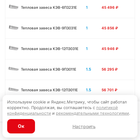
1
Тепловая завеса КЭВ-6П3231E
45 496
₽
1
Тепловая завеса КЭВ-9П3031E
45 856
₽
1
Тепловая завеса КЭВ-12П3031E
45 946
₽
1.5
Тепловая завеса КЭВ-9П3011E
56 295
₽
1.5
Тепловая завеса КЭВ-12П3011E
56 701
₽
Используем cookie и Яндекс.Метрику, чтобы сайт работал
корректно. Продолжая, вы соглашаетесь с
политикой
1.5
Тепловая завеса КЭВ-15П3011E
57 331
₽
В корзину
конфиденциальности
и
рекомендательными технологиями
.
Ок
Настроить
2
Тепловая завеса КЭВ-12П3041E
63 540
₽
Каталог
Главная
Корзина
Избранное
Профиль