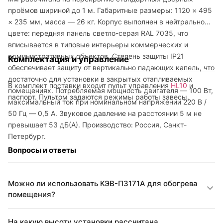
проёмов шириной до 1 м. Габаритные размеры: 1120 × 495
× 235 мм, масса — 26 кг. Корпус выполнен в нейтральном
цвете: передняя панель светло-серая RAL 7035, что
вписывается в типовые интерьеры коммерческих и
административных объектов. Степень защиты IP21
Комплектация и управление
обеспечивает защиту от вертикально падающих капель, что
достаточно для установки в закрытых отапливаемых
В комплект поставки входит пульт управления
HL10
и
помещениях. Потребляемая мощность двигателя — 100 Вт,
паспорт. Пультом задаются режимы работы завесы.
максимальный ток при номинальном напряжении 220 В /
50 Гц — 0,5 А. Звуковое давление на расстоянии 5 м не
превышает 53 дБ(А). Производство: Россия, Санкт-
Петербург.
Вопросы и ответы
Можно ли использовать КЭВ-П3171A для обогрева
помещения?
На какую высоту установки рассчитана