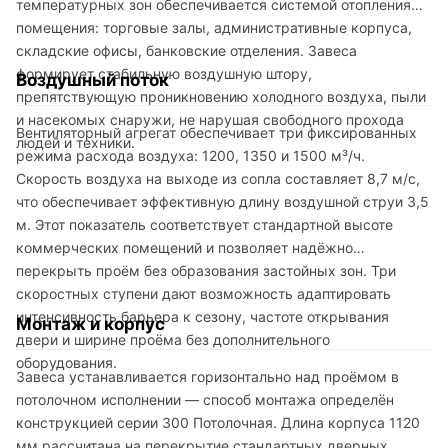
температурных зон обеспечивается системой отопления
помещения: торговые залы, административные корпуса,
складские офисы, банковские отделения. Завеса
формирует стабильную воздушную штору,
Воздушный поток
препятствующую проникновению холодного воздуха, пыли
и насекомых снаружи, не нарушая свободного прохода
Вентиляторный агрегат обеспечивает три фиксированных
людей и техники.
режима расхода воздуха: 1200, 1350 и 1500 м³/ч.
Скорость воздуха на выходе из сопла составляет 8,7 м/с,
что обеспечивает эффективную длину воздушной струи 3,5
м. Этот показатель соответствует стандартной высоте
коммерческих помещений и позволяет надёжно
перекрыть проём без образования застойных зон. Три
скоростных ступени дают возможность адаптировать
интенсивность барьера к сезону, частоте открывания
Монтаж и корпус
двери и ширине проёма без дополнительного
оборудования.
Завеса устанавливается горизонтально над проёмом в
потолочном исполнении — способ монтажа определён
конструкцией серии 300 Потолочная. Длина корпуса 1120
мм рассчитана на перекрытие стандартных дверных