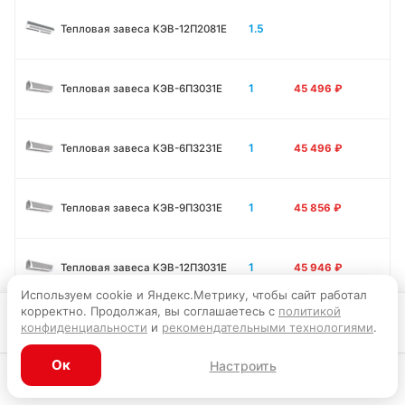
1.5
Тепловая завеса КЭВ-12П2081E
1
Тепловая завеса КЭВ-6П3031E
45 496
₽
1
Тепловая завеса КЭВ-6П3231E
45 496
₽
1
Тепловая завеса КЭВ-9П3031E
45 856
₽
1
Тепловая завеса КЭВ-12П3031E
45 946
₽
Используем cookie и Яндекс.Метрику, чтобы сайт работал
корректно. Продолжая, вы соглашаетесь с
политикой
Запросить цену
конфиденциальности
и
рекомендательными технологиями
.
1.5
Тепловая завеса КЭВ-9П3011E
56 295
₽
Ок
Настроить
1.5
Тепловая завеса КЭВ-12П3011E
56 701
₽
Каталог
Главная
Корзина
Избранное
Профиль