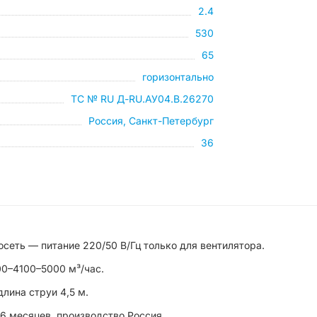
2.4
530
65
горизонтально
ТС № RU Д-RU.АУ04.B.26270
Россия, Санкт-Петербург
36
сеть — питание 220/50 В/Гц только для вентилятора.
00–4100–5000 м³/час.
длина струи 4,5 м.
36 месяцев, производство Россия.