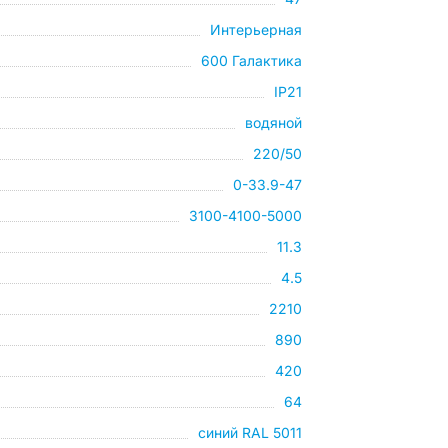
Интерьерная
600 Галактика
IP21
водяной
220/50
0-33.9-47
3100-4100-5000
11.3
4.5
2210
890
420
64
синий RAL 5011