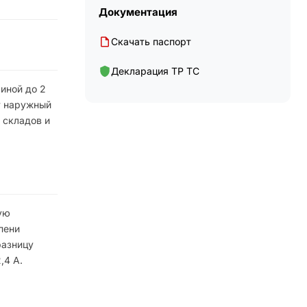
Документация
Скачать паспорт
Декларация ТР ТС
иной до 2
т наружный
 складов и
ую
пени
разницу
,4 А.