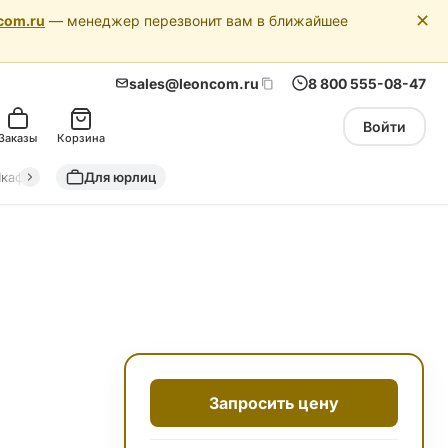
✕
com.ru
— менеджер перезвонит вам в ближайшее
sales@leoncom.ru
8 800 555-08-47
Войти
Заказы
Корзина
кафы автоматики
Для юрлиц
Драйкулеры (сухие охладители)
Адиабатич
Запросить цену