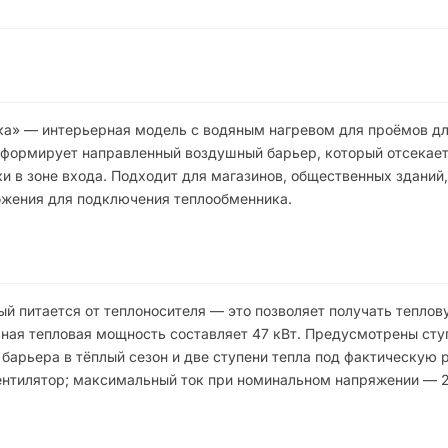
а» — интерьерная модель с водяным нагревом для проёмов дл
а формирует направленный воздушный барьер, который отсекае
и в зоне входа. Подходит для магазинов, общественных зданий,
абжения для подключения теплообменника.
й питается от теплоносителя — это позволяет получать теплов
ьная тепловая мощность составляет 47 кВт. Предусмотрены сту
барьера в тёплый сезон и две ступени тепла под фактическую 
ентилятор; максимальный ток при номинальном напряжении — 2