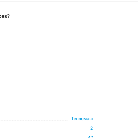
рев?
Тепломаш
2
47