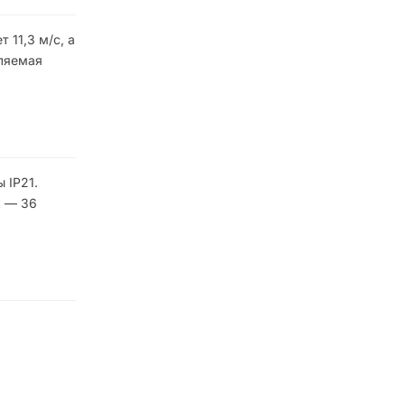
 11,3 м/с, а
бляемая
 IP21.
к — 36