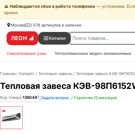
⚠️
Наблюдаются сбои в работе телефонии
— устраняем. Если
время.
Москва
2 578 артикулов в наличии
ЛЕОН
Каталог
Смесительные узлы
Теплообменники медно-алюминиевые
Главная
/
Каталог
/
Тепловые завесы
/
Тепловая завеса КЭВ-98П615
Тепловая завеса КЭВ-98П615
Код товара:
136049
Задать вопрос
Гарантия 12 месяцев