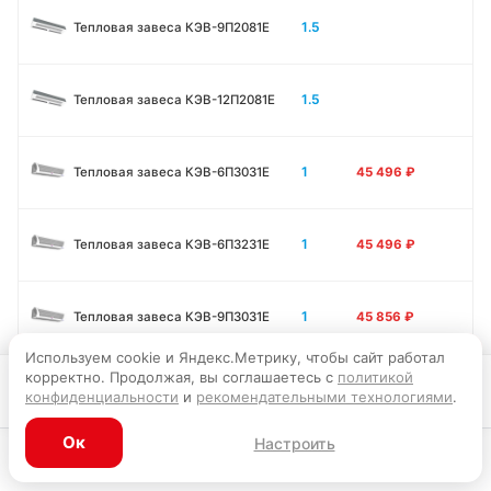
1.5
Тепловая завеса КЭВ-9П2081E
1.5
Тепловая завеса КЭВ-12П2081E
1
Тепловая завеса КЭВ-6П3031E
45 496
₽
1
Тепловая завеса КЭВ-6П3231E
45 496
₽
1
Тепловая завеса КЭВ-9П3031E
45 856
₽
Используем cookie и Яндекс.Метрику, чтобы сайт работал
корректно. Продолжая, вы соглашаетесь с
политикой
В корзину
1
Тепловая завеса КЭВ-12П3031E
45 946
₽
конфиденциальности
и
рекомендательными технологиями
.
Ок
Настроить
1.5
Тепловая завеса КЭВ-9П3011E
56 295
₽
Каталог
Главная
Корзина
Избранное
Профиль