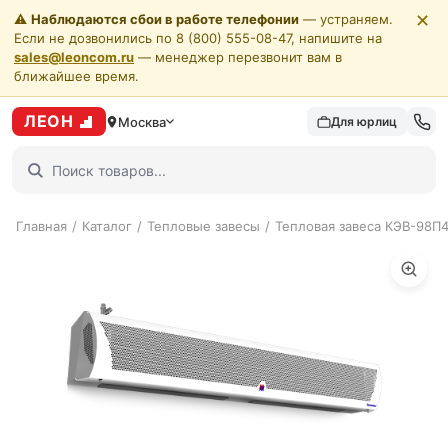
✕
⚠️
Наблюдаются сбои в работе телефонии
— устраняем.
Если не дозвонились по 8 (800) 555-08-47, напишите на
sales@leoncom.ru
— менеджер перезвонит вам в
ближайшее время.
ЛЕОН
Москва
Для юрлиц
Главная
/
Каталог
/
Тепловые завесы
/
Тепловая завеса КЭВ-98П