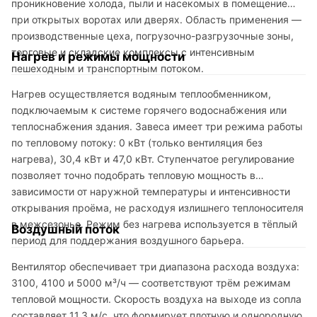
проникновение холода, пыли и насекомых в помещение
при открытых воротах или дверях. Область применения —
производственные цеха, погрузочно-разгрузочные зоны,
торговые и складские комплексы с интенсивным
Нагрев и режимы мощности
пешеходным и транспортным потоком.
Нагрев осуществляется водяным теплообменником,
подключаемым к системе горячего водоснабжения или
теплоснабжения здания. Завеса имеет три режима работы
по тепловому потоку: 0 кВт (только вентиляция без
нагрева), 30,4 кВт и 47,0 кВт. Ступенчатое регулирование
позволяет точно подобрать тепловую мощность в
зависимости от наружной температуры и интенсивности
открывания проёма, не расходуя излишнего теплоносителя
в межсезонье. Режим без нагрева используется в тёплый
Воздушный поток
период для поддержания воздушного барьера.
Вентилятор обеспечивает три диапазона расхода воздуха:
3100, 4100 и 5000 м³/ч — соответствуют трём режимам
тепловой мощности. Скорость воздуха на выходе из сопла
составляет 11,3 м/с, что формирует плотную и однородную