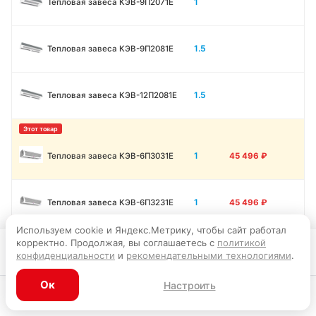
1
Тепловая завеса КЭВ-9П2071E
1.5
Тепловая завеса КЭВ-9П2081E
1.5
Тепловая завеса КЭВ-12П2081E
1
Тепловая завеса КЭВ-6П3031E
45 496
₽
1
Тепловая завеса КЭВ-6П3231E
45 496
₽
Используем cookie и Яндекс.Метрику, чтобы сайт работал
корректно. Продолжая, вы соглашаетесь с
политикой
1
Тепловая завеса КЭВ-9П3031E
45 856
₽
В корзину
конфиденциальности
и
рекомендательными технологиями
.
Ок
Настроить
1
Тепловая завеса КЭВ-12П3031E
45 946
₽
Каталог
Главная
Корзина
Избранное
Профиль