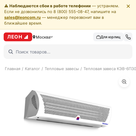
✕
⚠️
Наблюдаются сбои в работе телефонии
— устраняем.
Если не дозвонились по 8 (800) 555-08-47, напишите на
sales@leoncom.ru
— менеджер перезвонит вам в
ближайшее время.
ЛЕОН
Москва
Для юрлиц
Главная
/
Каталог
/
Тепловые завесы
/
Тепловая завеса КЭВ-6П3