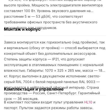
высоте проёма. Мощность электродвигателя вентилятора
составляет 100 Вт. Уровень звукового давления на
расстоянии 5 м — 53 дБ(А), что соответствует
требованиям офисных пространств без акустического
дискомфорта для сотрудников.
Монтаж и корпус
Завеса монтируется как горизонтально (над проёмом), так
и вертикально (сбоку от проёма) — способ выбирается под
конкретный объект без дополнительных аксессуаров.
Степень защиты корпуса — IP21, что допускает
эксплуатацию в отапливаемых помещениях с нормальной
влажностью. Габариты: 1070 × 325 × 265 мм, масса — 18
кг. Корпус выполнен в двухцветном исполнении: светло-
серый RAL 7004 с белой передней панелью RAL 9003 —
вписывается в нейтральный офисный интерьер. Страна
Комплектация и управление
производства — Россия, Санкт-Петербург. Гарантийный
срок — 36 месяцев.
В комплект поставки входит пульт управления
HL10
и
паспорт. Пультом задаются режимы работы завесы.