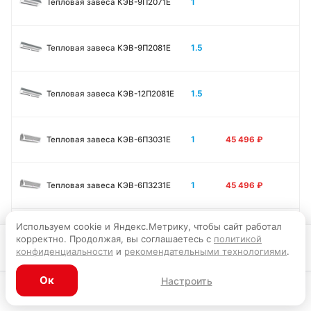
1
Тепловая завеса КЭВ-9П2071E
1.5
Тепловая завеса КЭВ-9П2081E
1.5
Тепловая завеса КЭВ-12П2081E
1
Тепловая завеса КЭВ-6П3031E
45 496
₽
1
Тепловая завеса КЭВ-6П3231E
45 496
₽
Используем cookie и Яндекс.Метрику, чтобы сайт работал
1
Тепловая завеса КЭВ-9П3031E
45 856
₽
корректно. Продолжая, вы соглашаетесь с
политикой
В корзину
конфиденциальности
и
рекомендательными технологиями
.
1
Тепловая завеса КЭВ-12П3031E
45 946
₽
Ок
Настроить
Каталог
Главная
Корзина
Избранное
Профиль