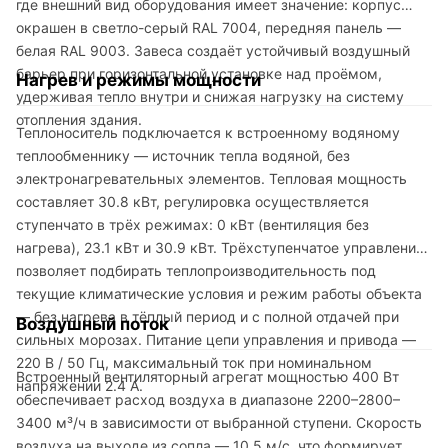
где внешний вид оборудования имеет значение: корпус
окрашен в светло-серый RAL 7004, передняя панель —
белая RAL 9003. Завеса создаёт устойчивый воздушный
барьер при горизонтальной установке над проёмом,
Нагрев и режимы мощности
удерживая тепло внутри и снижая нагрузку на систему
отопления здания.
Теплоноситель подключается к встроенному водяному
теплообменнику — источник тепла водяной, без
электронагревательных элементов. Тепловая мощность
составляет 30.8 кВт, регулировка осуществляется
ступенчато в трёх режимах: 0 кВт (вентиляция без
нагрева), 23.1 кВт и 30.9 кВт. Трёхступенчатое управление
позволяет подбирать теплопроизводительность под
текущие климатические условия и режим работы объекта
— без нагрева в тёплый период и с полной отдачей при
Воздушный поток
сильных морозах. Питание цепи управления и привода —
220 В / 50 Гц, максимальный ток при номинальном
Встроенный вентиляторный агрегат мощностью 400 Вт
напряжении 2.4 А.
обеспечивает расход воздуха в диапазоне 2200–2800–
3400 м³/ч в зависимости от выбранной ступени. Скорость
воздуха на выходе из сопла — 10.5 м/с, что формирует