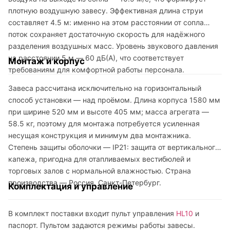
плотную воздушную завесу. Эффективная длина струи
составляет 4.5 м: именно на этом расстоянии от сопла
поток сохраняет достаточную скорость для надёжного
разделения воздушных масс. Уровень звукового давления
на расстоянии 5 м — 60 дБ(А), что соответствует
Монтаж и корпус
требованиям для комфортной работы персонала.
Завеса рассчитана исключительно на горизонтальный
способ установки — над проёмом. Длина корпуса 1580 мм
при ширине 520 мм и высоте 405 мм; масса агрегата —
58.5 кг, поэтому для монтажа потребуется усиленная
несущая конструкция и минимум два монтажника.
Степень защиты оболочки — IP21: защита от вертикального
капежа, пригодна для отапливаемых вестибюлей и
торговых залов с нормальной влажностью. Страна
производства — Россия, Санкт-Петербург.
Комплектация и управление
В комплект поставки входит пульт управления
HL10
и
паспорт. Пультом задаются режимы работы завесы.