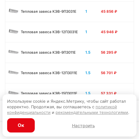
1
Тепловая завеса КЭВ-9П3031E
45 856
₽
1
Тепловая завеса КЭВ-12П3031E
45 946
₽
1.5
Тепловая завеса КЭВ-9П3011E
56 295
₽
1.5
Тепловая завеса КЭВ-12П3011E
56 701
₽
1.5
Тепловая завеса КЭВ-15П3011E
57 331
₽
Используем cookie и Яндекс.Метрику, чтобы сайт работал
корректно. Продолжая, вы соглашаетесь с
политикой
Запросить цену
конфиденциальности
и
рекомендательными технологиями
.
2
Тепловая завеса КЭВ-12П3041E
63 540
₽
Ок
Настроить
Каталог
Главная
Корзина
Избранное
Профиль
2
Тепловая завеса КЭВ-18П3041E
64 891
₽