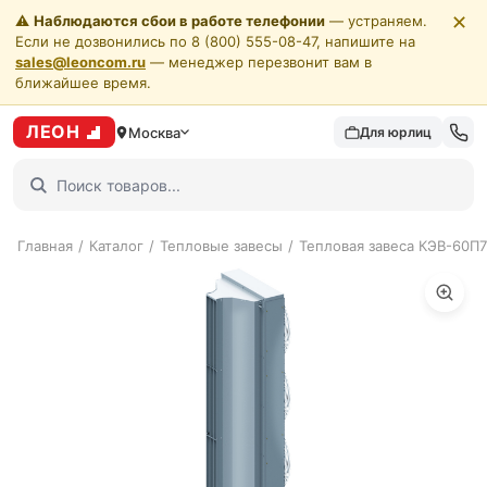
✕
⚠️
Наблюдаются сбои в работе телефонии
— устраняем.
Если не дозвонились по 8 (800) 555-08-47, напишите на
sales@leoncom.ru
— менеджер перезвонит вам в
ближайшее время.
ЛЕОН
Москва
Для юрлиц
Главная
/
Каталог
/
Тепловые завесы
/
Тепловая завеса КЭВ-60П