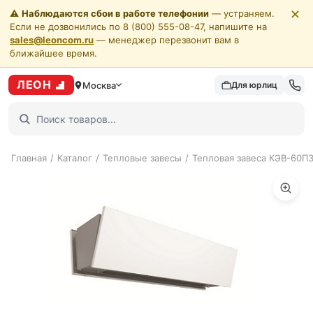
✕
⚠️
Наблюдаются сбои в работе телефонии
— устраняем.
Если не дозвонились по 8 (800) 555-08-47, напишите на
sales@leoncom.ru
— менеджер перезвонит вам в
ближайшее время.
ЛЕОН
Москва
Для юрлиц
Главная
/
Каталог
/
Тепловые завесы
/
Тепловая завеса КЭВ-60П