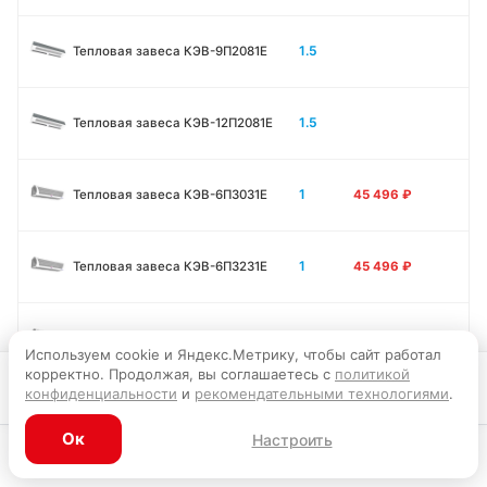
1.5
Тепловая завеса КЭВ-9П2081E
1.5
Тепловая завеса КЭВ-12П2081E
1
Тепловая завеса КЭВ-6П3031E
45 496
₽
1
Тепловая завеса КЭВ-6П3231E
45 496
₽
1
Тепловая завеса КЭВ-9П3031E
45 856
₽
Используем cookie и Яндекс.Метрику, чтобы сайт работал
корректно. Продолжая, вы соглашаетесь с
политикой
В корзину
конфиденциальности
и
рекомендательными технологиями
.
1
Тепловая завеса КЭВ-12П3031E
45 946
₽
Ок
Настроить
Каталог
Главная
Корзина
Избранное
Профиль
1.5
Тепловая завеса КЭВ-9П3011E
56 295
₽