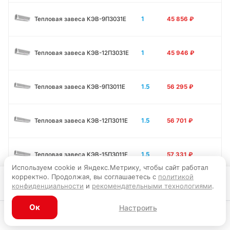
1
Тепловая завеса КЭВ-9П3031E
45 856
₽
1
Тепловая завеса КЭВ-12П3031E
45 946
₽
1.5
Тепловая завеса КЭВ-9П3011E
56 295
₽
1.5
Тепловая завеса КЭВ-12П3011E
56 701
₽
1.5
Тепловая завеса КЭВ-15П3011E
57 331
₽
Используем cookie и Яндекс.Метрику, чтобы сайт работал
корректно. Продолжая, вы соглашаетесь с
политикой
Запросить цену
конфиденциальности
и
рекомендательными технологиями
.
2
Тепловая завеса КЭВ-12П3041E
63 540
₽
Ок
Настроить
Каталог
Главная
Корзина
Избранное
Профиль
2
Тепловая завеса КЭВ-18П3041E
64 891
₽