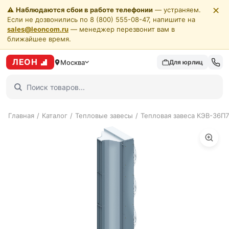
✕
⚠️
Наблюдаются сбои в работе телефонии
— устраняем.
Если не дозвонились по 8 (800) 555-08-47, напишите на
sales@leoncom.ru
— менеджер перезвонит вам в
ближайшее время.
ЛЕОН
Москва
Для юрлиц
Главная
/
Каталог
/
Тепловые завесы
/
Тепловая завеса КЭВ-36П