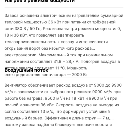
Нагрев и режимы мощности
Завеса оснащена электрическим нагревателем суммарной
тепловой мощностью 36 кВт при питании от трёхфазной
сети 380 В / 50 Гц. Реализованы три режима мощности: 0,
18 и 36 кВт, что позволяет адаптировать
теплопроизводительность к сезону и интенсивности
открывания ворот без избыточного расхода
электроэнергии. Максимальный ток при номинальном
напряжении составляет 31,9 + 28,7 А. Подогрев воздуха в
потоке завесы достигает 11 °C. Мощность
Воздушный поток
электродвигателя вентилятора — 2000 Вт.
Вентилятор обеспечивает расход воздуха от 9000 до 9900
м³/ч в зависимости от выбранного режима: 9000 м³/ч при
работе без нагрева, 9500 м³/ч на 18 кВт и 9900 м³/ч при
полной мощности 36 кВт. Скорость воздуха на выходе из
сопла составляет 13 м/с, что формирует устойчивый
воздушный барьер. Эффективная длина струи — 7 м,
поэтому завеса надёжно блокирует высокие ворота и