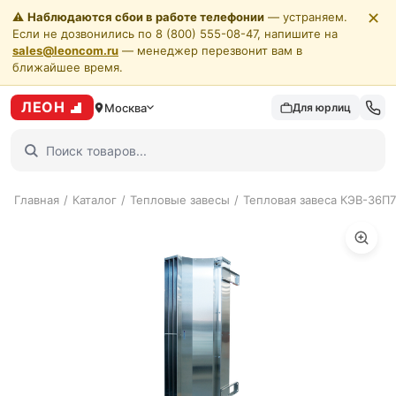
✕
⚠️
Наблюдаются сбои в работе телефонии
— устраняем.
Если не дозвонились по 8 (800) 555-08-47, напишите на
sales@leoncom.ru
— менеджер перезвонит вам в
ближайшее время.
ЛЕОН
Москва
Для юрлиц
Главная
/
Каталог
/
Тепловые завесы
/
Тепловая завеса КЭВ-36П7