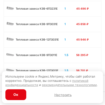
1
Тепловая завеса КЭВ-6П3231E
45 496
₽
1
Тепловая завеса КЭВ-9П3031E
45 856
₽
1
Тепловая завеса КЭВ-12П3031E
45 946
₽
1.5
Тепловая завеса КЭВ-9П3011E
56 295
₽
1.5
Тепловая завеса КЭВ-12П3011E
56 701
₽
Используем cookie и Яндекс.Метрику, чтобы сайт работал
корректно. Продолжая, вы соглашаетесь с
политикой
Запросить цену
конфиденциальности
и
рекомендательными технологиями
.
1.5
Тепловая завеса КЭВ-15П3011E
57 331
₽
Ок
Настроить
Каталог
Главная
Корзина
Избранное
Профиль
2
Тепловая завеса КЭВ-12П3041E
63 540
₽