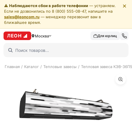
✕
⚠️
Наблюдаются сбои в работе телефонии
— устраняем.
Если не дозвонились по 8 (800) 555-08-47, напишите на
sales@leoncom.ru
— менеджер перезвонит вам в
ближайшее время.
ЛЕОН
Москва
Для юрлиц
Главная
/
Каталог
/
Тепловые завесы
/
Тепловая завеса КЭВ-36П