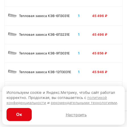
1
Тепловая завеса КЭВ-6П3031E
45 496
₽
1
Тепловая завеса КЭВ-6П3231E
45 496
₽
1
Тепловая завеса КЭВ-9П3031E
45 856
₽
1
Тепловая завеса КЭВ-12П3031E
45 946
₽
1.5
Тепловая завеса КЭВ-9П3011E
56 295
₽
Используем cookie и Яндекс.Метрику, чтобы сайт работал
корректно. Продолжая, вы соглашаетесь с
политикой
Запросить цену
конфиденциальности
и
рекомендательными технологиями
.
1.5
Тепловая завеса КЭВ-12П3011E
56 701
₽
Ок
Настроить
Каталог
Главная
Корзина
Избранное
Профиль