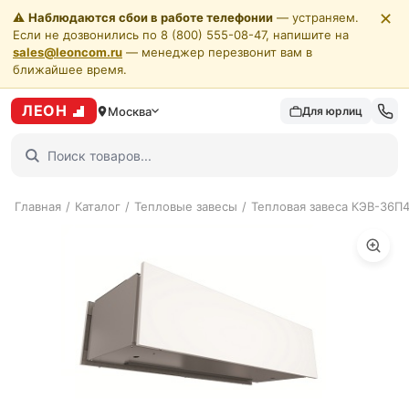
✕
⚠️
Наблюдаются сбои в работе телефонии
— устраняем.
Если не дозвонились по 8 (800) 555-08-47, напишите на
sales@leoncom.ru
— менеджер перезвонит вам в
ближайшее время.
ЛЕОН
Москва
Для юрлиц
Главная
/
Каталог
/
Тепловые завесы
/
Тепловая завеса КЭВ-36П