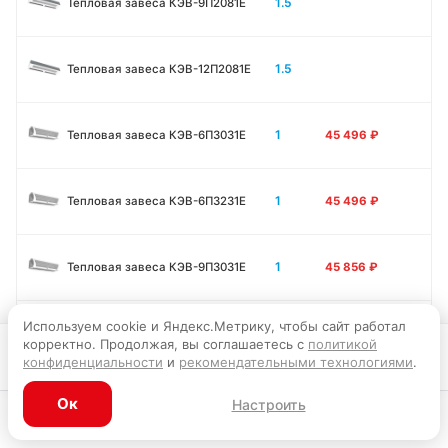
1.5
Тепловая завеса КЭВ-9П2081E
1.5
Тепловая завеса КЭВ-12П2081E
1
Тепловая завеса КЭВ-6П3031E
45 496
₽
1
Тепловая завеса КЭВ-6П3231E
45 496
₽
1
Тепловая завеса КЭВ-9П3031E
45 856
₽
Используем cookie и Яндекс.Метрику, чтобы сайт работал
1
Тепловая завеса КЭВ-12П3031E
45 946
₽
корректно. Продолжая, вы соглашаетесь с
политикой
В корзину
конфиденциальности
и
рекомендательными технологиями
.
1.5
Тепловая завеса КЭВ-9П3011E
56 295
₽
Ок
Настроить
Каталог
Главная
Корзина
Избранное
Профиль