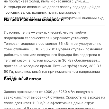
не пропускает холод, пыль и сквозняки с улицы.
Интерьерное исполнение делает завесу подходящей для
торговых залов, входных групп, магазинов и
общественных зданий, где важен аккуратный внешний вид.
Нагрев и режимы мощности
Источник тепла — электрический, что не требует
подведения теплоносителя и упрощает установку.
Тепловая мощность составляет 36 кВт и регулируется по
трём ступеням: 0, 18 и 36 кВт. Нулевая ступень позволяет
работать в режиме воздушного барьера без подогрева в
тёплый сезон, а полная мощность 36 кВт обеспечивает
прогрев на холодное время. Питание трёхфазное, 380 В /
50 Гц, максимальный ток при номинальном напряжении
32,3+28,7 А.
Воздушный поток
Завеса прокачивает от 4000 до 5250 м³/ч воздуха в
зависимости от выбранной ступени. Скорость на выходе из
сопла достигает 11,0 м/с, а эффективная длина струи
составляет 4,5 м — этого достаточно для перекрытия