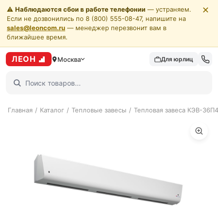
✕
⚠️
Наблюдаются сбои в работе телефонии
— устраняем.
Если не дозвонились по 8 (800) 555-08-47, напишите на
sales@leoncom.ru
— менеджер перезвонит вам в
ближайшее время.
ЛЕОН
Москва
Для юрлиц
Главная
/
Каталог
/
Тепловые завесы
/
Тепловая завеса КЭВ-36П