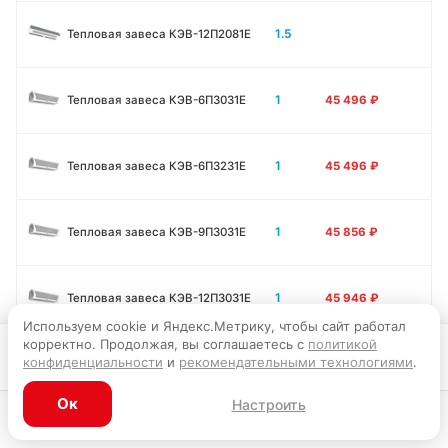
1.5
Тепловая завеса КЭВ-12П2081E
1
Тепловая завеса КЭВ-6П3031E
45 496
₽
1
Тепловая завеса КЭВ-6П3231E
45 496
₽
1
Тепловая завеса КЭВ-9П3031E
45 856
₽
1
Тепловая завеса КЭВ-12П3031E
45 946
₽
Используем cookie и Яндекс.Метрику, чтобы сайт работал
корректно. Продолжая, вы соглашаетесь с
политикой
Запросить цену
конфиденциальности
и
рекомендательными технологиями
.
1.5
Тепловая завеса КЭВ-9П3011E
56 295
₽
Ок
Настроить
1.5
Тепловая завеса КЭВ-12П3011E
56 701
₽
Каталог
Главная
Корзина
Избранное
Профиль