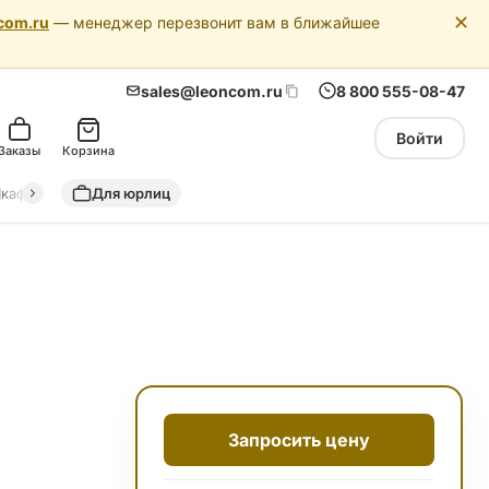
✕
com.ru
— менеджер перезвонит вам в ближайшее
sales@leoncom.ru
8 800 555-08-47
Войти
Заказы
Корзина
кафы автоматики
Для юрлиц
Драйкулеры (сухие охладители)
Адиабатич
Запросить цену