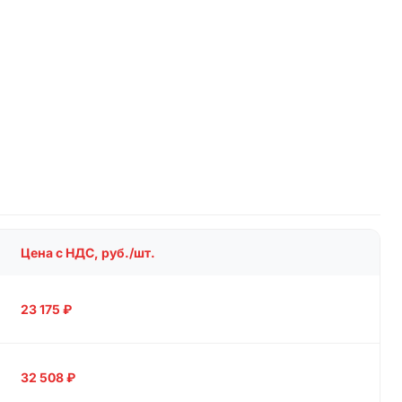
Цена с НДС, руб./шт.
23 175
₽
32 508
₽