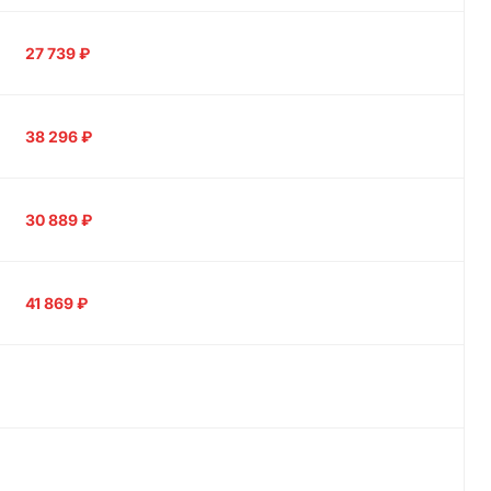
27 739
₽
38 296
₽
30 889
₽
41 869
₽