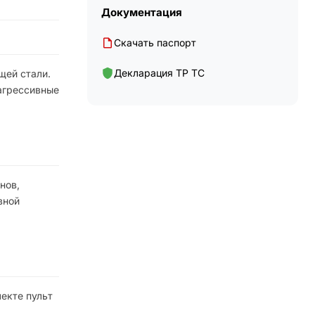
Документация
Скачать паспорт
Декларация ТР ТС
щей стали.
агрессивные
нов,
вной
екте пульт