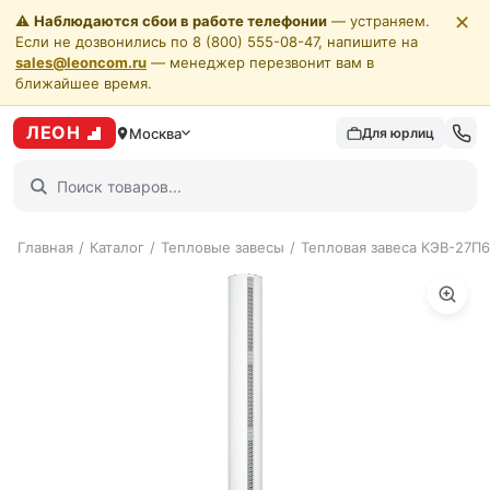
✕
⚠️
Наблюдаются сбои в работе телефонии
— устраняем.
Если не дозвонились по 8 (800) 555-08-47, напишите на
sales@leoncom.ru
— менеджер перезвонит вам в
ближайшее время.
ЛЕОН
Москва
Для юрлиц
Главная
/
Каталог
/
Тепловые завесы
/
Тепловая завеса КЭВ-27П