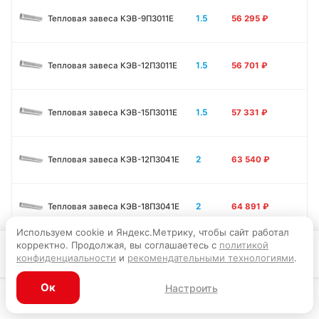
1.5
Тепловая завеса КЭВ-9П3011E
56 295
₽
1.5
Тепловая завеса КЭВ-12П3011E
56 701
₽
1.5
Тепловая завеса КЭВ-15П3011E
57 331
₽
2
Тепловая завеса КЭВ-12П3041E
63 540
₽
2
Тепловая завеса КЭВ-18П3041E
64 891
₽
Используем cookie и Яндекс.Метрику, чтобы сайт работал
корректно. Продолжая, вы соглашаетесь с
политикой
Запросить цену
2
Тепловая завеса КЭВ-24П3041E
67 995
₽
конфиденциальности
и
рекомендательными технологиями
.
Ок
Настроить
1
Тепловая завеса КЭВ-6П3232E
38 952
₽
Каталог
Главная
Корзина
Избранное
Профиль