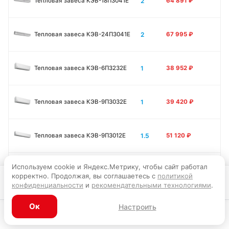
2
Тепловая завеса КЭВ-18П3041E
64 891
₽
2
Тепловая завеса КЭВ-24П3041E
67 995
₽
1
Тепловая завеса КЭВ-6П3232E
38 952
₽
1
Тепловая завеса КЭВ-9П3032E
39 420
₽
1.5
Тепловая завеса КЭВ-9П3012E
51 120
₽
Используем cookie и Яндекс.Метрику, чтобы сайт работал
1.5
Тепловая завеса КЭВ-12П3012E
51 436
₽
корректно. Продолжая, вы соглашаетесь с
политикой
Запросить цену
конфиденциальности
и
рекомендательными технологиями
.
1.5
Тепловая завеса КЭВ-15П3012E
52 200
₽
Ок
Настроить
Каталог
Главная
Корзина
Избранное
Профиль