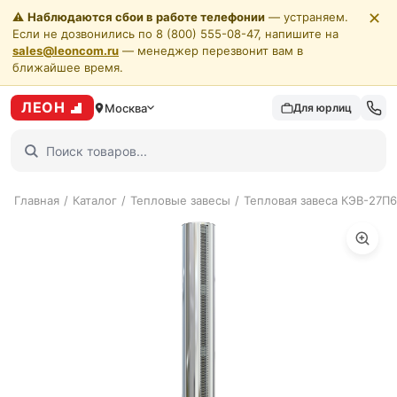
✕
⚠️
Наблюдаются сбои в работе телефонии
— устраняем.
Если не дозвонились по 8 (800) 555-08-47, напишите на
sales@leoncom.ru
— менеджер перезвонит вам в
ближайшее время.
ЛЕОН
Москва
Для юрлиц
Главная
/
Каталог
/
Тепловые завесы
/
Тепловая завеса КЭВ-27П