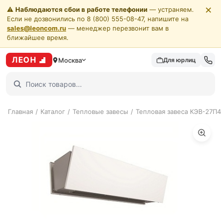
✕
⚠️
Наблюдаются сбои в работе телефонии
— устраняем.
Если не дозвонились по 8 (800) 555-08-47, напишите на
sales@leoncom.ru
— менеджер перезвонит вам в
ближайшее время.
ЛЕОН
Москва
Для юрлиц
Главная
/
Каталог
/
Тепловые завесы
/
Тепловая завеса КЭВ-27П