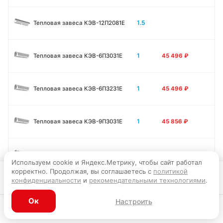
1.5
Тепловая завеса КЭВ-12П2081E
1
Тепловая завеса КЭВ-6П3031E
45 496
₽
1
Тепловая завеса КЭВ-6П3231E
45 496
₽
1
Тепловая завеса КЭВ-9П3031E
45 856
₽
1
Тепловая завеса КЭВ-12П3031E
45 946
₽
Используем cookie и Яндекс.Метрику, чтобы сайт работал
корректно. Продолжая, вы соглашаетесь с
политикой
В корзину
конфиденциальности
и
рекомендательными технологиями
.
1.5
Тепловая завеса КЭВ-9П3011E
56 295
₽
Ок
Настроить
Каталог
Главная
Корзина
Избранное
Профиль
1.5
Тепловая завеса КЭВ-12П3011E
56 701
₽