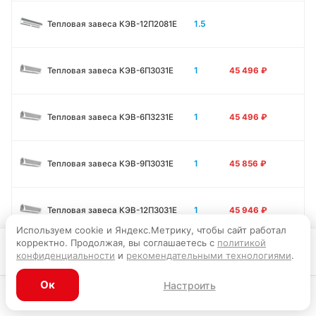
1.5
Тепловая завеса КЭВ-12П2081E
1
Тепловая завеса КЭВ-6П3031E
45 496
₽
1
Тепловая завеса КЭВ-6П3231E
45 496
₽
1
Тепловая завеса КЭВ-9П3031E
45 856
₽
1
Тепловая завеса КЭВ-12П3031E
45 946
₽
Используем cookie и Яндекс.Метрику, чтобы сайт работал
корректно. Продолжая, вы соглашаетесь с
политикой
Запросить цену
конфиденциальности
и
рекомендательными технологиями
.
1.5
Тепловая завеса КЭВ-9П3011E
56 295
₽
Ок
Настроить
1.5
Тепловая завеса КЭВ-12П3011E
56 701
₽
Каталог
Главная
Корзина
Избранное
Профиль