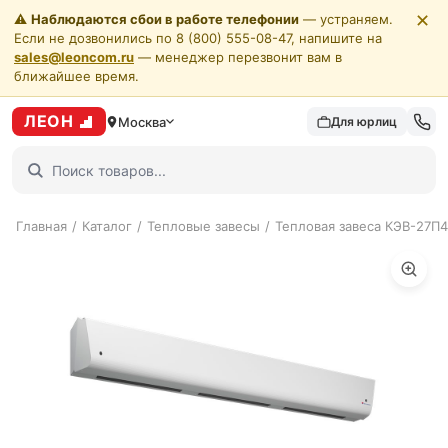
✕
⚠️
Наблюдаются сбои в работе телефонии
— устраняем.
Если не дозвонились по 8 (800) 555-08-47, напишите на
sales@leoncom.ru
— менеджер перезвонит вам в
ближайшее время.
ЛЕОН
Москва
Для юрлиц
Главная
/
Каталог
/
Тепловые завесы
/
Тепловая завеса КЭВ-27П