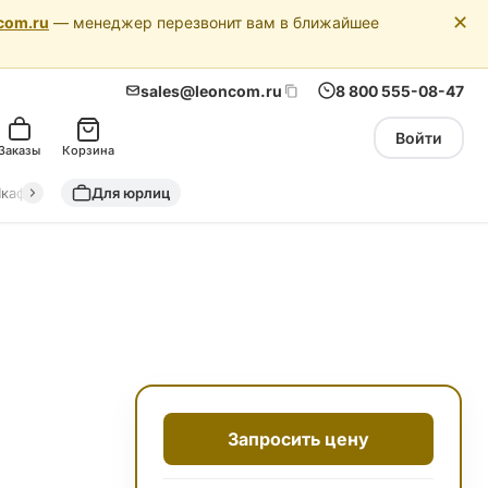
✕
com.ru
— менеджер перезвонит вам в ближайшее
sales@leoncom.ru
8 800 555-08-47
Войти
Заказы
Корзина
кафы автоматики
Для юрлиц
Драйкулеры (сухие охладители)
Адиабатич
Запросить цену