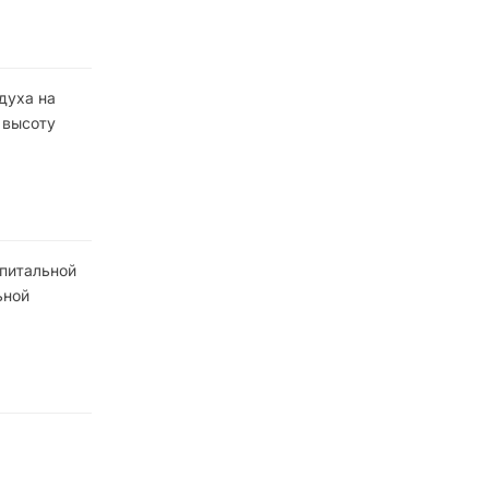
духа на
 высоту
апитальной
ьной