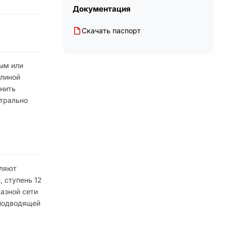
Документация
Скачать паспорт
ым или
длиной
анить
йтрально
оляют
, ступень 12
азной сети
 подводящей