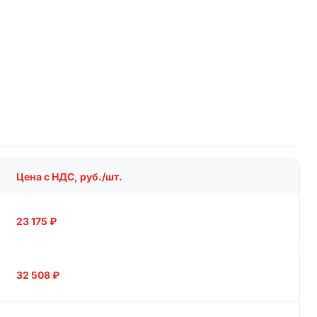
Цена с НДС, руб./шт.
23 175
₽
32 508
₽