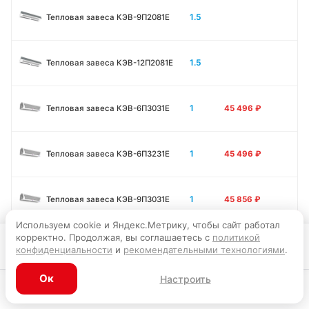
1.5
Тепловая завеса КЭВ-9П2081E
1.5
Тепловая завеса КЭВ-12П2081E
1
Тепловая завеса КЭВ-6П3031E
45 496
₽
1
Тепловая завеса КЭВ-6П3231E
45 496
₽
1
Тепловая завеса КЭВ-9П3031E
45 856
₽
Используем cookie и Яндекс.Метрику, чтобы сайт работал
корректно. Продолжая, вы соглашаетесь с
политикой
В корзину
1
Тепловая завеса КЭВ-12П3031E
45 946
₽
конфиденциальности
и
рекомендательными технологиями
.
Ок
Настроить
1.5
Тепловая завеса КЭВ-9П3011E
56 295
₽
Каталог
Главная
Корзина
Избранное
Профиль