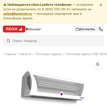
✕
⚠️
Наблюдаются сбои в работе телефонии
— устраняем.
Если не дозвонились по 8 (800) 555-08-47, напишите на
sales@leoncom.ru
— менеджер перезвонит вам в
ближайшее время.
ЛЕОН
Москва
Для юрлиц
Главная
/
Каталог
/
Тепловые завесы
/
Тепловая завеса КЭВ-18П