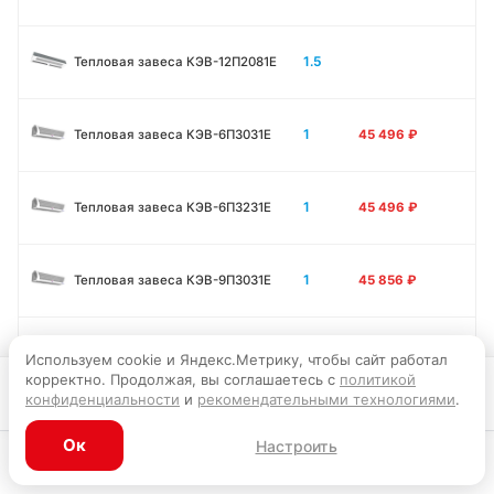
1.5
Тепловая завеса КЭВ-12П2081E
1
Тепловая завеса КЭВ-6П3031E
45 496
₽
1
Тепловая завеса КЭВ-6П3231E
45 496
₽
1
Тепловая завеса КЭВ-9П3031E
45 856
₽
1
Тепловая завеса КЭВ-12П3031E
45 946
₽
Используем cookie и Яндекс.Метрику, чтобы сайт работал
корректно. Продолжая, вы соглашаетесь с
политикой
Запросить цену
конфиденциальности
и
рекомендательными технологиями
.
1.5
Тепловая завеса КЭВ-9П3011E
56 295
₽
Ок
Настроить
Каталог
Главная
Корзина
Избранное
Профиль