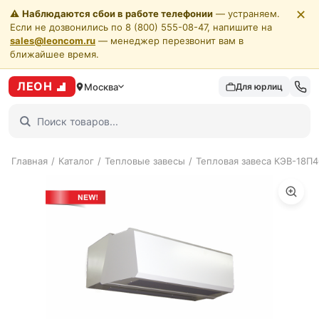
✕
⚠️
Наблюдаются сбои в работе телефонии
— устраняем.
Если не дозвонились по 8 (800) 555-08-47, напишите на
sales@leoncom.ru
— менеджер перезвонит вам в
ближайшее время.
ЛЕОН
Москва
Для юрлиц
Главная
/
Каталог
/
Тепловые завесы
/
Тепловая завеса КЭВ-18П