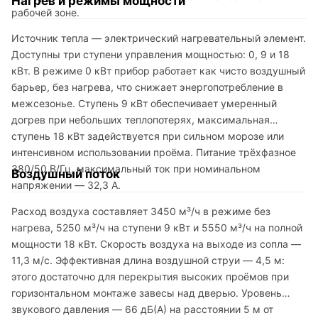
Нагрев и режимы мощности
рабочей зоне.
Источник тепла — электрический нагревательный элемент.
Доступны три ступени управления мощностью: 0, 9 и 18
кВт. В режиме 0 кВт прибор работает как чисто воздушный
барьер, без нагрева, что снижает энергопотребление в
межсезонье. Ступень 9 кВт обеспечивает умеренный
догрев при небольших теплопотерях, максимальная
ступень 18 кВт задействуется при сильном морозе или
интенсивном использовании проёма. Питание трёхфазное
380/50 В/Гц, максимальный ток при номинальном
Воздушный поток
напряжении — 32,3 А.
Расход воздуха составляет 3450 м³/ч в режиме без
нагрева, 5250 м³/ч на ступени 9 кВт и 5550 м³/ч на полной
мощности 18 кВт. Скорость воздуха на выходе из сопла —
11,3 м/с. Эффективная длина воздушной струи — 4,5 м:
этого достаточно для перекрытия высоких проёмов при
горизонтальном монтаже завесы над дверью. Уровень
звукового давления — 66 дБ(А) на расстоянии 5 м от