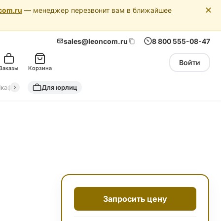
✕
com.ru
— менеджер перезвонит вам в ближайшее
sales@leoncom.ru
8 800 555-08-47
Войти
Заказы
Корзина
кафы автоматики
Для юрлиц
Драйкулеры (сухие охладители)
Адиабатич
Запросить цену