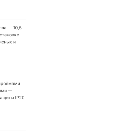
пла — 10,5
установке
исных и
 проёмами
нями —
защиты IP20