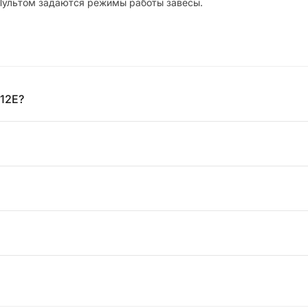
Пультом задаются режимы работы завесы.
12E?