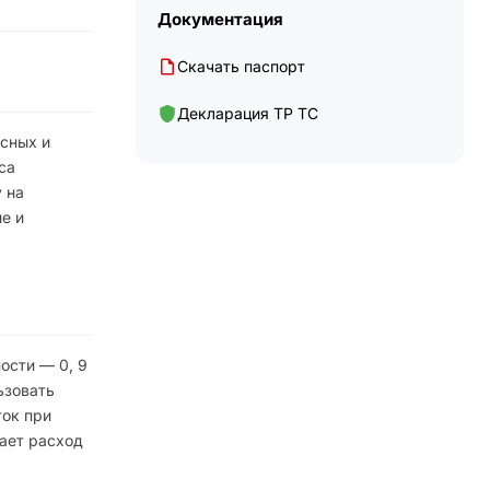
Документация
Скачать паспорт
Декларация ТР ТС
сных и
са
 на
е и
ости — 0, 9
ьзовать
ток при
ает расход