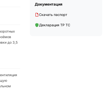
Документация
Скачать паспорт
Декларация ТР ТС
 воротных
роёмов
вки до 3,5
вентиляция
кущую
альном