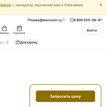
✕
com.ru
— менеджер перезвонит вам в ближайшее
sales@leoncom.ru
8 800 555-08-47
Войти
Заказы
Корзина
кафы автоматики
Для юрлиц
Драйкулеры (сухие охладители)
Адиабатич
Запросить цену