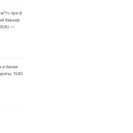
м³/ч при 6
ый барьер
дБ(А) —
 и белая
ариты: 1540