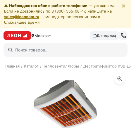
✕
⚠️
Наблюдаются сбои в работе телефонии
— устраняем.
Если не дозвонились по 8 (800) 555-08-47, напишите на
sales@leoncom.ru
— менеджер перезвонит вам в
ближайшее время.
ЛЕОН
Москва
Для юрлиц
Главная
/
Каталог
/
Тепловентиляторы
/
Дестратификатор КЭВ-Д