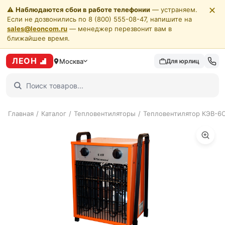
✕
⚠️
Наблюдаются сбои в работе телефонии
— устраняем.
Если не дозвонились по 8 (800) 555-08-47, напишите на
sales@leoncom.ru
— менеджер перезвонит вам в
ближайшее время.
ЛЕОН
Москва
Для юрлиц
Главная
/
Каталог
/
Тепловентиляторы
/
Тепловентилятор КЭВ-6