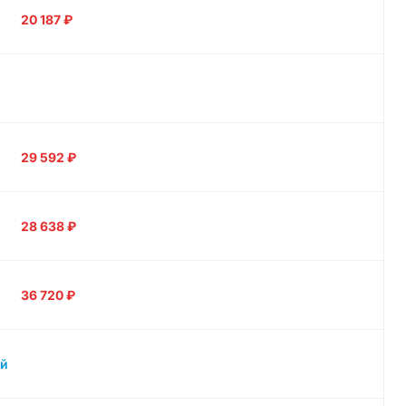
20 187
₽
29 592
₽
28 638
₽
36 720
₽
й