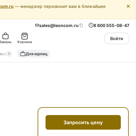
✕
com.ru
— менеджер перезвонит вам в ближайшее
sales@leoncom.ru
8 800 555-08-47
Войти
Заказы
Корзина
кафы автоматики
Для юрлиц
Драйкулеры (сухие охладители)
Адиабатич
Запросить цену