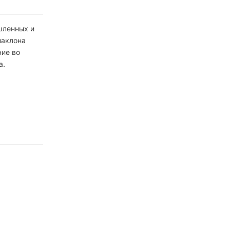
шленных и
наклона
ние во
а.