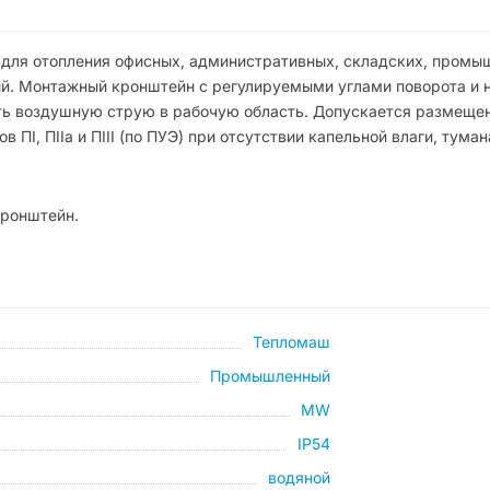
для отопления офисных, административных, складских, промы
й. Монтажный кронштейн с регулируемыми углами поворота и 
ть воздушную струю в рабочую область. Допускается размеще
ПI, ПIIа и ПIII (по ПУЭ) при отсутствии капельной влаги, туман
кронштейн.
Тепломаш
Промышленный
МW
IP54
водяной