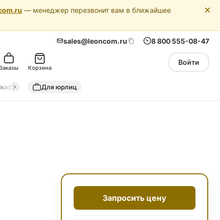
✕
com.ru
— менеджер перезвонит вам в ближайшее
sales@leoncom.ru
8 800 555-08-47
Войти
Заказы
Корзина
кафы автоматики
Для юрлиц
Драйкулеры (сухие охладители)
Адиабатич
Запросить цену