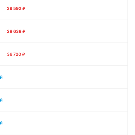
29 592
₽
28 638
₽
36 720
₽
й
й
й