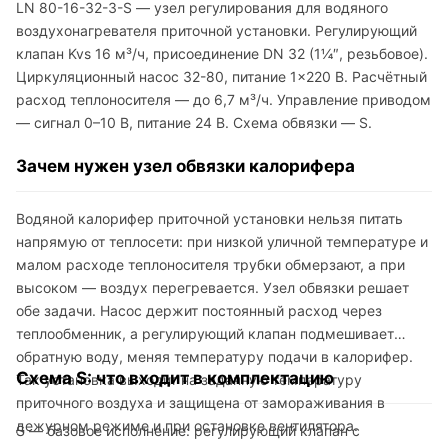
LN 80-16-32-3-S — узел регулирования для водяного
воздухонагревателя приточной установки. Регулирующий
клапан Kvs 16 м³/ч, присоединение DN 32 (1¼″, резьбовое).
Циркуляционный насос 32-80, питание 1×220 В. Расчётный
расход теплоносителя — до 6,7 м³/ч. Управление приводом
— сигнал 0–10 В, питание 24 В. Схема обвязки — S.
Зачем нужен узел обвязки калорифера
Водяной калорифер приточной установки нельзя питать
напрямую от теплосети: при низкой уличной температуре и
малом расходе теплоносителя трубки обмерзают, а при
высоком — воздух перегревается. Узел обвязки решает
обе задачи. Насос держит постоянный расход через
теплообменник, а регулирующий клапан подмешивает
обратную воду, меняя температуру подачи в калорифер.
Схема S: что входит в комплектацию
Так установка выходит на заданную температуру
приточного воздуха и защищена от замораживания в
дежурном режиме и при остановке вентилятора.
S — базовое исполнение: регулирующий клапан с