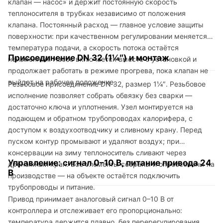
клапан — насос» и держит постоянную скорость
теплоносителя в трубках независимо от положения
клапана. Постоянный расход — главное условие защиты
поверхности: при качественном регулировании меняется
температура подачи, а скорость потока остаётся
Присоединение DN 32 (1¼″) и монтаж
неизменной. Насос включается вместе с установкой и
продолжает работать в режиме прогрева, пока клапан не
выйдет на рабочее положение.
Резьбовое присоединение DN 32, размер 1¼″. Резьбовое
исполнение позволяет собрать обвязку без сварки —
достаточно ключа и уплотнения. Узел монтируется на
подающем и обратном трубопроводах калорифера, с
доступом к воздухоотводчику и сливному крану. Перед
пуском контур промывают и удаляют воздух; при
консервации на зиму теплоноситель сливают через
Управление: сигнал 0–10 В, питание привода 24
дренажный кран. Все элементы собраны и опрессованы на
В
производстве — на объекте остаётся подключить
трубопроводы и питание.
Привод принимает аналоговый сигнал 0–10 В от
контроллера и отслеживает его пропорционально:
температура держится плавно, без перерегулирования.