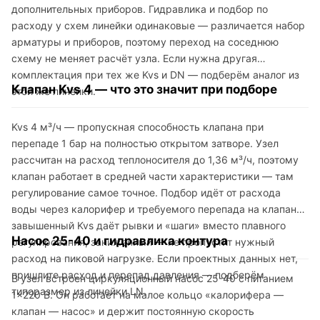
дополнительных приборов. Гидравлика и подбор по
расходу у схем линейки одинаковые — различается набор
арматуры и приборов, поэтому переход на соседнюю
схему не меняет расчёт узла. Если нужна другая
комплектация при тех же Kvs и DN — подберём аналог из
Клапан Kvs 4 — что это значит при подборе
этой же линейки.
Kvs 4 м³/ч — пропускная способность клапана при
перепаде 1 бар на полностью открытом затворе. Узел
рассчитан на расход теплоносителя до 1,36 м³/ч, поэтому
клапан работает в средней части характеристики — там
регулирование самое точное. Подбор идёт от расхода
воды через калорифер и требуемого перепада на клапане:
завышенный Kvs даёт рывки и «шаги» вместо плавного
Насос 25-40 и гидравлика контура
регулирования, заниженный — не пропустит нужный
расход на пиковой нагрузке. Если проектных данных нет,
пришлите расход и перепад давления — подберём
В узел встроен циркуляционный насос 25-40 с питанием
типоразмер из линейки LN.
1×220 В. Он работает на малое кольцо «калорифера —
клапан — насос» и держит постоянную скорость