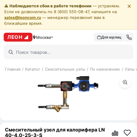
✕
⚠️
Наблюдаются сбои в работе телефонии
— устраняем.
Если не дозвонились по 8 (800) 555-08-47, напишите на
sales@leoncom.ru
— менеджер перезвонит вам в
ближайшее время.
ЛЕОН
Москва
Для юрлиц
Главная
/
Каталог
/
Смесительные узлы
/
По назначению
/
Узлы 
Смесительный узел для калорифера LN
40-4.0-25-3-S