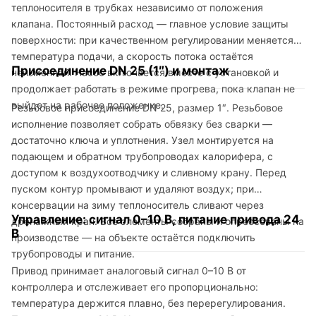
теплоносителя в трубках независимо от положения
клапана. Постоянный расход — главное условие защиты
поверхности: при качественном регулировании меняется
температура подачи, а скорость потока остаётся
Присоединение DN 25 (1″) и монтаж
неизменной. Насос включается вместе с установкой и
продолжает работать в режиме прогрева, пока клапан не
выйдет на рабочее положение.
Резьбовое присоединение DN 25, размер 1″. Резьбовое
исполнение позволяет собрать обвязку без сварки —
достаточно ключа и уплотнения. Узел монтируется на
подающем и обратном трубопроводах калорифера, с
доступом к воздухоотводчику и сливному крану. Перед
пуском контур промывают и удаляют воздух; при
консервации на зиму теплоноситель сливают через
Управление: сигнал 0–10 В, питание привода 24
дренажный кран. Все элементы собраны и опрессованы на
В
производстве — на объекте остаётся подключить
трубопроводы и питание.
Привод принимает аналоговый сигнал 0–10 В от
контроллера и отслеживает его пропорционально:
температура держится плавно, без перерегулирования.