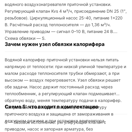
водяного воздухонагревателя приточной установки.
Регулирующий клапан Kvs 4 м³/ч, присоединение DN 25 (1″,
резьбовое). Циркуляционный насос 25-40, питание 1×220
В. Расчётный расход теплоносителя — до 1,36 м³/ч.
Управление приводом — сигнал 0–10 В, питание 24 В.
Схема обвязки — S.
Зачем нужен узел обвязки калорифера
Водяной калорифер приточной установки нельзя питать
напрямую от теплосети: при низкой уличной температуре и
малом расходе теплоносителя трубки обмерзают, а при
высоком — воздух перегревается. Узел обвязки решает
обе задачи. Насос держит постоянный расход через
теплообменник, а регулирующий клапан подмешивает
обратную воду, меняя температуру подачи в калорифер.
Схема S: что входит в комплектацию
Так установка выходит на заданную температуру
приточного воздуха и защищена от замораживания в
дежурном режиме и при остановке вентилятора.
S — базовое исполнение: регулирующий клапан с
приводом, насос и запорная арматура, без