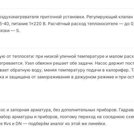
оздухонагревателя приточной установки. Регулирующий клапан K
-40, питание 1×220 В. Расчётный расход теплоносителя — до 0,
язки — S.
ую от теплосети: при низкой уличной температуре и малом рас
гревается. Узел обвязки решает обе задачи. Насос держит пос
ает обратную воду, меняя температуру подачи в калорифер. Т
уха и защищена от замораживания в дежурном режиме и при ос
ос и запорная арматура, без дополнительных приборов. Гидрав
набор арматуры и приборов, поэтому переход на соседнюю схе
е Kvs и DN — подберём аналог из этой же линейки.