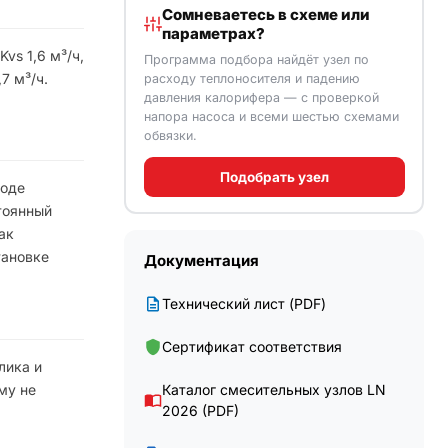
Сомневаетесь в схеме или
параметрах?
vs 1,6 м³/ч,
Программа подбора найдёт узел по
7 м³/ч.
расходу теплоносителя и падению
давления калорифера — с проверкой
напора насоса и всеми шестью схемами
обвязки.
Подобрать узел
ходе
тоянный
ак
тановке
Документация
Технический лист (PDF)
Сертификат соответствия
лика и
му не
Каталог смесительных узлов LN
2026 (PDF)