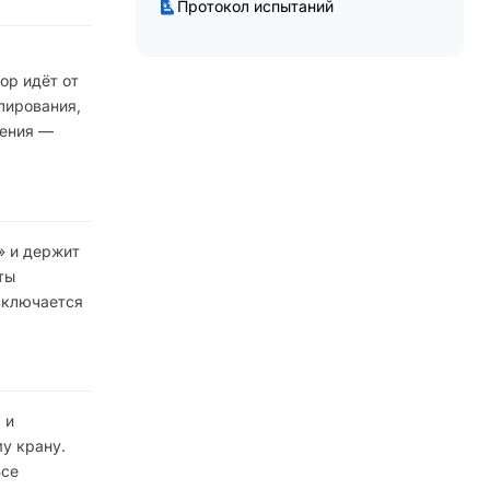
Протокол испытаний
ор идёт от
лирования,
ления —
» и держит
ты
 включается
 и
у крану.
Все