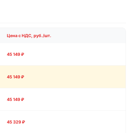
Цена с НДС, руб./шт.
45 149
₽
45 149
₽
45 149
₽
45 329
₽