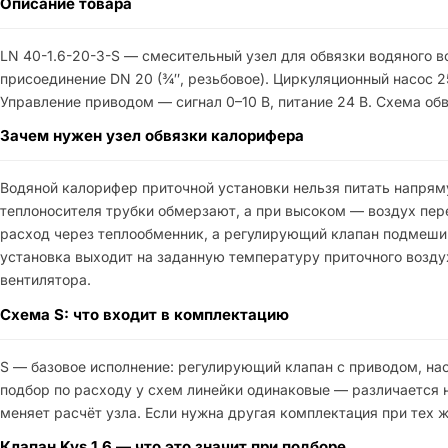
Описание товара
LN 40-1.6-20-3-S — смесительный узел для обвязки водяного в
присоединение DN 20 (¾″, резьбовое). Циркуляционный насос 25
Управление приводом — сигнал 0–10 В, питание 24 В. Схема обв
Зачем нужен узел обвязки калорифера
Водяной калорифер приточной установки нельзя питать напрям
теплоносителя трубки обмерзают, а при высоком — воздух пере
расход через теплообменник, а регулирующий клапан подмешив
установка выходит на заданную температуру приточного возд
вентилятора.
Схема S: что входит в комплектацию
S — базовое исполнение: регулирующий клапан с приводом, нас
подбор по расходу у схем линейки одинаковые — различается 
меняет расчёт узла. Если нужна другая комплектация при тех ж
Клапан Kvs 1,6 — что это значит при подборе