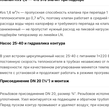
Kvs 1,6 м³/ч — пропускная способность клапана при перепаде 1
теплоносителя до 0,7 м³/ч, поэтому клапан работает в средней
расхода воды через калорифер и требуемого перепада на клапа
заниженный — не пропустит нужный расход на пиковой нагрузк
подберём типоразмер из линейки LN.
Насос 25-40 и гидравлика контура
В узел встроен циркуляционный насос 25-40 с питанием 1×220 
постоянную скорость теплоносителя в трубках независимо от 
поверхности: при качественном регулировании меняется темпе
вместе с установкой и продолжает работать в режиме прогрева
Присоединение DN 20 (¾″) и монтаж
Резьбовое присоединение DN 20, размер ¾″. Резьбовое исполне
уплотнения. Узел монтируется на подающем и обратном трубоп
Перед пуском контур промывают и удаляют воздух; при консер