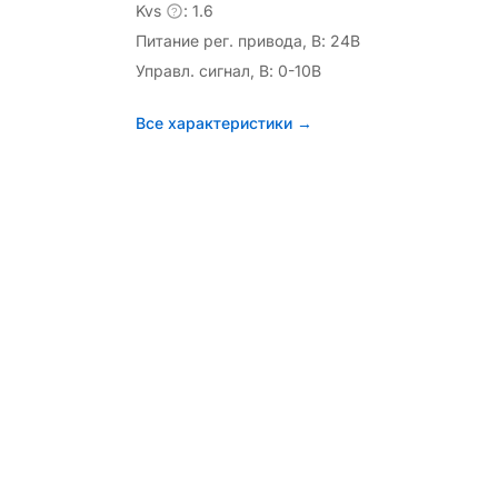
Kvs
: 1.6
?
Питание рег. привода, В: 24В
Управл. сигнал, В: 0-10В
Все характеристики →