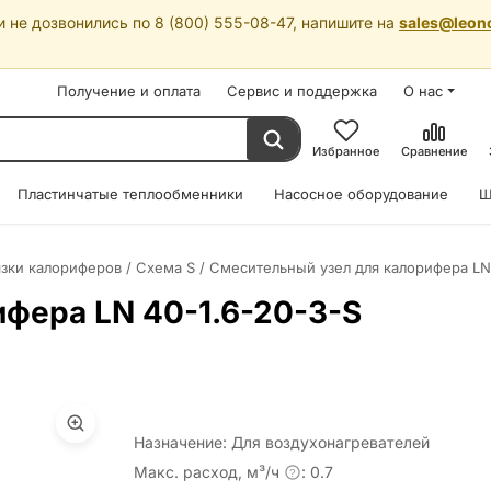
 не дозвонились по 8 (800) 555-08-47, напишите на
sales@leon
Получение и оплата
Сервис и поддержка
О нас
Избранное
Сравнение
Пластинчатые теплообменники
Насосное оборудование
Ш
язки калориферов
/
Схема S
/
Смесительный узел для калорифера LN
фера LN 40-1.6-20-3-S
Назначение: Для воздухонагревателей
Макс. расход, м³/ч
: 0.7
?