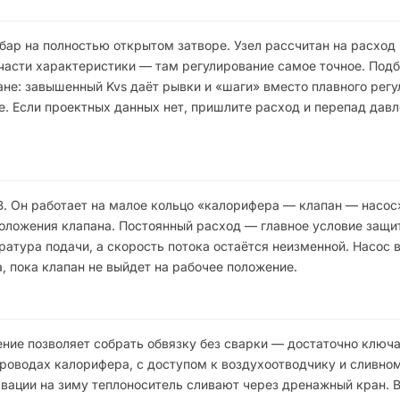
 бар на полностью открытом затворе. Узел рассчитан на расход
 части характеристики — там регулирование самое точное. Подб
не: завышенный Kvs даёт рывки и «шаги» вместо плавного регу
е. Если проектных данных нет, пришлите расход и перепад дав
В. Он работает на малое кольцо «калорифера — клапан — насос
положения клапана. Постоянный расход — главное условие защи
ратура подачи, а скорость потока остаётся неизменной. Насос
, пока клапан не выйдет на рабочее положение.
ние позволяет собрать обвязку без сварки — достаточно ключа
роводах калорифера, с доступом к воздухоотводчику и сливном
вации на зиму теплоноситель сливают через дренажный кран. 