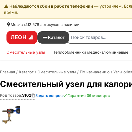
⚠️
Наблюдаются сбои в работе телефонии
— устраняем. Если
время.
Москва
2 578 артикулов в наличии
ЛЕОН
Каталог
Смесительные узлы
Теплообменники медно-алюминиевые
Главная
/
Каталог
/
Смесительные узлы
/
По назначению
/
Узлы обв
Смесительный узел для калори
Код товара:
S102
Задать вопрос
Гарантия 36 месяцев