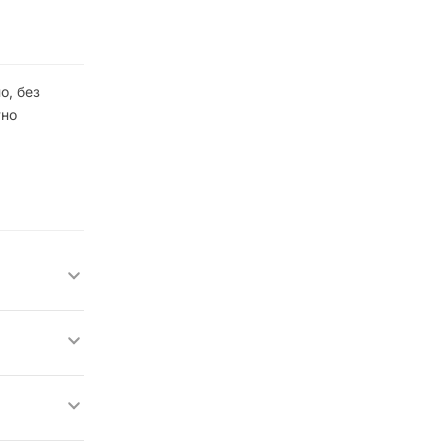
о, без
тно