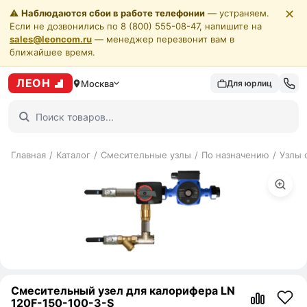
✕
⚠️
Наблюдаются сбои в работе телефонии
— устраняем.
Если не дозвонились по 8 (800) 555-08-47, напишите на
sales@leoncom.ru
— менеджер перезвонит вам в
ближайшее время.
ЛЕОН
Москва
Для юрлиц
Главная
/
Каталог
/
Смесительные узлы
/
По назначению
/
Узлы 
Смесительный узел для калорифера LN
120F-150-100-3-S