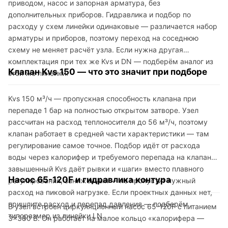
приводом, насос и запорная арматура, без
дополнительных приборов. Гидравлика и подбор по
расходу у схем линейки одинаковые — различается набор
арматуры и приборов, поэтому переход на соседнюю
схему не меняет расчёт узла. Если нужна другая
комплектация при тех же Kvs и DN — подберём аналог из
Клапан Kvs 150 — что это значит при подборе
этой же линейки.
Kvs 150 м³/ч — пропускная способность клапана при
перепаде 1 бар на полностью открытом затворе. Узел
рассчитан на расход теплоносителя до 56 м³/ч, поэтому
клапан работает в средней части характеристики — там
регулирование самое точное. Подбор идёт от расхода
воды через калорифер и требуемого перепада на клапане:
завышенный Kvs даёт рывки и «шаги» вместо плавного
Насос 65-120F и гидравлика контура
регулирования, заниженный — не пропустит нужный
расход на пиковой нагрузке. Если проектных данных нет,
пришлите расход и перепад давления — подберём
В узел встроен циркуляционный насос 65-120F с питанием
типоразмер из линейки LN.
3×380 В. Он работает на малое кольцо «калорифера —