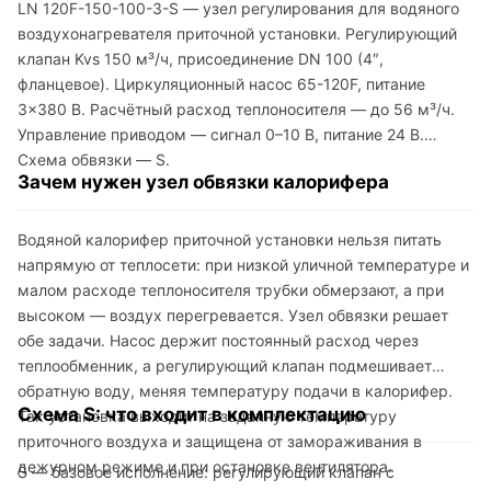
LN 120F-150-100-3-S — узел регулирования для водяного
воздухонагревателя приточной установки. Регулирующий
клапан Kvs 150 м³/ч, присоединение DN 100 (4″,
фланцевое). Циркуляционный насос 65-120F, питание
3×380 В. Расчётный расход теплоносителя — до 56 м³/ч.
Управление приводом — сигнал 0–10 В, питание 24 В.
Схема обвязки — S.
Зачем нужен узел обвязки калорифера
Водяной калорифер приточной установки нельзя питать
напрямую от теплосети: при низкой уличной температуре и
малом расходе теплоносителя трубки обмерзают, а при
высоком — воздух перегревается. Узел обвязки решает
обе задачи. Насос держит постоянный расход через
теплообменник, а регулирующий клапан подмешивает
обратную воду, меняя температуру подачи в калорифер.
Схема S: что входит в комплектацию
Так установка выходит на заданную температуру
приточного воздуха и защищена от замораживания в
дежурном режиме и при остановке вентилятора.
S — базовое исполнение: регулирующий клапан с