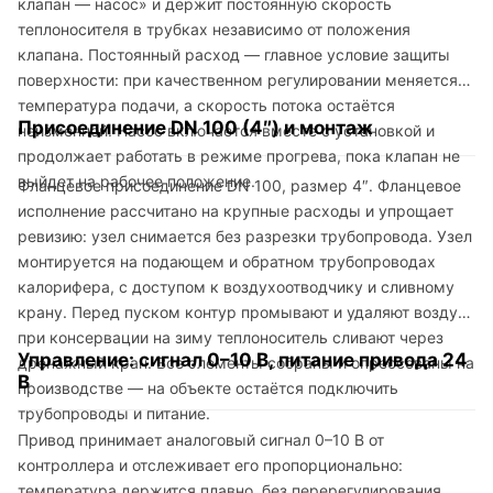
клапан — насос» и держит постоянную скорость
теплоносителя в трубках независимо от положения
клапана. Постоянный расход — главное условие защиты
поверхности: при качественном регулировании меняется
температура подачи, а скорость потока остаётся
Присоединение DN 100 (4″) и монтаж
неизменной. Насос включается вместе с установкой и
продолжает работать в режиме прогрева, пока клапан не
выйдет на рабочее положение.
Фланцевое присоединение DN 100, размер 4″. Фланцевое
исполнение рассчитано на крупные расходы и упрощает
ревизию: узел снимается без разрезки трубопровода. Узел
монтируется на подающем и обратном трубопроводах
калорифера, с доступом к воздухоотводчику и сливному
крану. Перед пуском контур промывают и удаляют воздух;
при консервации на зиму теплоноситель сливают через
Управление: сигнал 0–10 В, питание привода 24
дренажный кран. Все элементы собраны и опрессованы на
В
производстве — на объекте остаётся подключить
трубопроводы и питание.
Привод принимает аналоговый сигнал 0–10 В от
контроллера и отслеживает его пропорционально:
температура держится плавно, без перерегулирования.