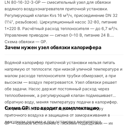
LN 80-16-32-3-GP — смесительный узел для обвязки
водяного воздухонагревателя приточной установки.
Регулирующий клапан Kvs 16 м³/ч, присоединение DN 32
(1¼″, резьбовое). Циркуляционный насос 32-80, питание
1×220 В. Расчётный расход теплоносителя — до 6,7 м³/ч.
Управление приводом — сигнал 0–10 В, питание 24 В.
Схема обвязки — GP.
Зачем нужен узел обвязки калорифера
Водяной калорифер приточной установки нельзя питать
напрямую от теплосети: при низкой уличной температуре и
малом расходе теплоносителя трубки обмерзают, а при
высоком — воздух перегревается. Узел обвязки решает
обе задачи. Насос держит постоянный расход через
теплообменник, а регулирующий клапан подмешивает
обратную воду, меняя температуру подачи в калорифер.
Схема GP: что входит в комплектацию
Так установка выходит на заданную температуру
приточного воздуха и защищена от замораживания в
дежурном режиме и при остановке вентилятора.
GP — базовое исполнение с гибкими подводками — их