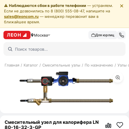
✕
⚠️
Наблюдаются сбои в работе телефонии
— устраняем.
Если не дозвонились по 8 (800) 555-08-47, напишите на
sales@leoncom.ru
— менеджер перезвонит вам в
ближайшее время.
ЛЕОН
Москва
Для юрлиц
Главная
/
Каталог
/
Смесительные узлы
/
По назначению
/
Узлы 
Смесительный узел для калорифера LN
80-16-32-3-GP