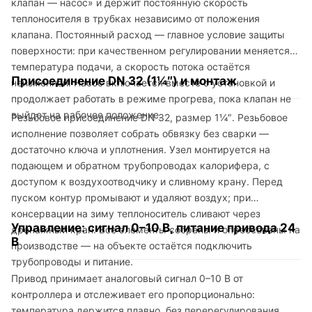
клапан — насос» и держит постоянную скорость
теплоносителя в трубках независимо от положения
клапана. Постоянный расход — главное условие защиты
поверхности: при качественном регулировании меняется
температура подачи, а скорость потока остаётся
Присоединение DN 32 (1¼″) и монтаж
неизменной. Насос включается вместе с установкой и
продолжает работать в режиме прогрева, пока клапан не
выйдет на рабочее положение.
Резьбовое присоединение DN 32, размер 1¼″. Резьбовое
исполнение позволяет собрать обвязку без сварки —
достаточно ключа и уплотнения. Узел монтируется на
подающем и обратном трубопроводах калорифера, с
доступом к воздухоотводчику и сливному крану. Перед
пуском контур промывают и удаляют воздух; при
консервации на зиму теплоноситель сливают через
Управление: сигнал 0–10 В, питание привода 24
дренажный кран. Все элементы собраны и опрессованы на
В
производстве — на объекте остаётся подключить
трубопроводы и питание.
Привод принимает аналоговый сигнал 0–10 В от
контроллера и отслеживает его пропорционально:
температура держится плавно, без перерегулирования.