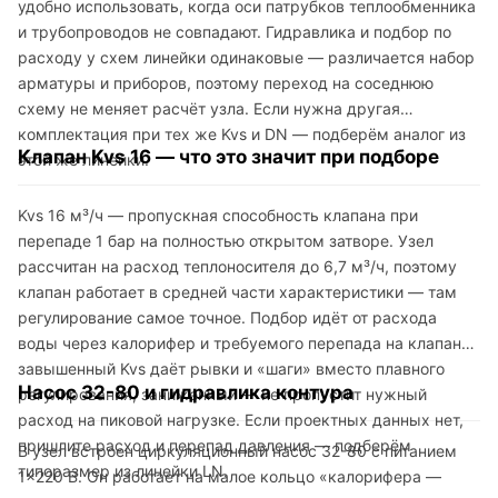
удобно использовать, когда оси патрубков теплообменника
и трубопроводов не совпадают. Гидравлика и подбор по
расходу у схем линейки одинаковые — различается набор
арматуры и приборов, поэтому переход на соседнюю
схему не меняет расчёт узла. Если нужна другая
комплектация при тех же Kvs и DN — подберём аналог из
Клапан Kvs 16 — что это значит при подборе
этой же линейки.
Kvs 16 м³/ч — пропускная способность клапана при
перепаде 1 бар на полностью открытом затворе. Узел
рассчитан на расход теплоносителя до 6,7 м³/ч, поэтому
клапан работает в средней части характеристики — там
регулирование самое точное. Подбор идёт от расхода
воды через калорифер и требуемого перепада на клапане:
завышенный Kvs даёт рывки и «шаги» вместо плавного
Насос 32-80 и гидравлика контура
регулирования, заниженный — не пропустит нужный
расход на пиковой нагрузке. Если проектных данных нет,
пришлите расход и перепад давления — подберём
В узел встроен циркуляционный насос 32-80 с питанием
типоразмер из линейки LN.
1×220 В. Он работает на малое кольцо «калорифера —